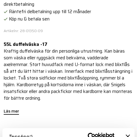
direktbetalning
Räntefri delbetalning upp till 12 månader
Köp nu & betala sen
Artikelnr: 28-01350-09
55L duffelväska -17
Kraftig duffelväska för din personliga utrustning. Kan bäras
som väska eller ryggsäck med bekväma, vadderade
axelremmar. Stort huvudfack med U-format lock med blixtlås
så att du lätt hittar i väskan. Innerfack med blixtlåsstängning i
locket. Två stora sidfickor med blixtlåsöppning, rymmer bl a
hjälm. Kardborretyg på kortsidorna inne i väskan, där Snigels
insatsfickor eller andra packfickor med kardborre kan monteras
för bättre ordning.
Läs mer
FINNS I FÖLJANDE FÄRGER