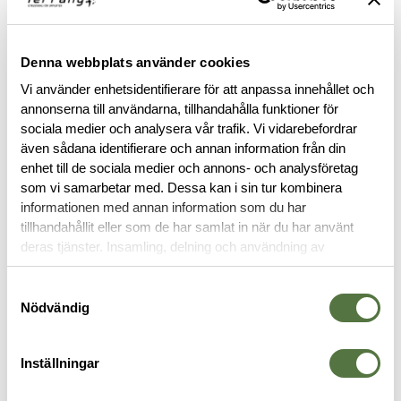
Denna webbplats använder cookies
Vi använder enhetsidentifierare för att anpassa innehållet och
annonserna till användarna, tillhandahålla funktioner för
BESKRIVNING
sociala medier och analysera vår trafik. Vi vidarebefordrar
även sådana identifierare och annan information från din
enhet till de sociala medier och annons- och analysföretag
RECENSIONER
som vi samarbetar med. Dessa kan i sin tur kombinera
informationen med annan information som du har
OM VARUMÄRKET
tillhandahållit eller som de har samlat in när du har använt
deras tjänster. Insamling, delning och användning av
personuppgifter kan användas för personalisering av
annonser. Läs mer om
Google's Privacy Terms
.
Samtyckesval
BAGAR
Nödvändig
Inställningar