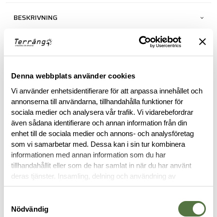
BESKRIVNING
RECENSIONER
OM VARUMÄRKET
Denna webbplats använder cookies
Vi använder enhetsidentifierare för att anpassa innehållet och
annonserna till användarna, tillhandahålla funktioner för
sociala medier och analysera vår trafik. Vi vidarebefordrar
RELATERADE PRODUKTER
även sådana identifierare och annan information från din
enhet till de sociala medier och annons- och analysföretag
som vi samarbetar med. Dessa kan i sin tur kombinera
informationen med annan information som du har
tillhandahållit eller som de har samlat in när du har använt
deras tjänster. Insamling, delning och användning av
personuppgifter kan användas för personalisering av
annonser. Läs mer om
Google's Privacy Terms
.
Samtyckesval
Nödvändig