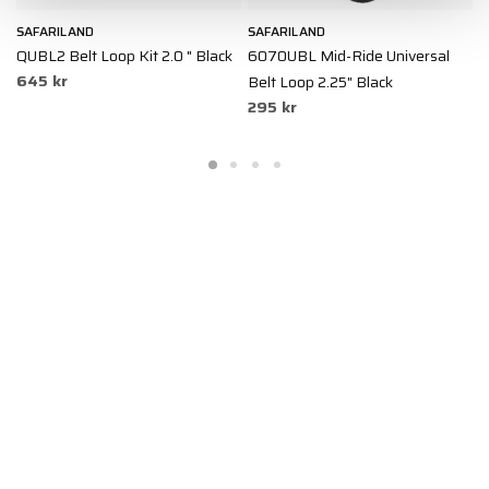
SAFARILAND
SAFARILAND
S
QUBL2 Belt Loop Kit 2.0 " Black
6070UBL Mid-Ride Universal
M
645 kr
Belt Loop 2.25" Black
B
295 kr
2