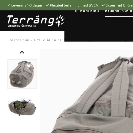
Leverans 1-3 dagar
Flexibel betalning med SVEA
Expertråd & Kval
UTRUSTNING
RYGGSÄCKAR &
Förstasidan
/
RYGGSÄCKAR & VÄSKOR
/
Bagar
/
90L Duffel Bag 1.0