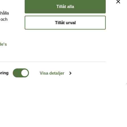
Tillåt alla
hålla
e och
Tillåt urval
r
le's
ring
Visa detaljer
TERRÄNG
FÖLJ OSS
ss