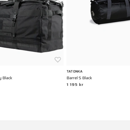
TATONKA
 Black
Barrel S Black
1 195 kr