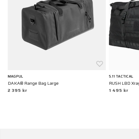
MAGPUL
5.11 TACTICAL
DAKA® Range Bag Large
RUSH LBD Xray
2 395 kr
1 495 kr