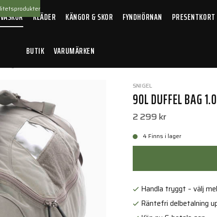
itetsprodukter
 VÄSKOR
KLÄDER
KÄNGOR & SKOR
FYNDHÖRNAN
PRESENTKORT
BUTIK
VARUMÄRKEN
 Grey
SNIGEL
90L DUFFEL BAG 1.
2 299 kr
4 Finns i lager
Handla tryggt – välj mell
Räntefri delbetalning up