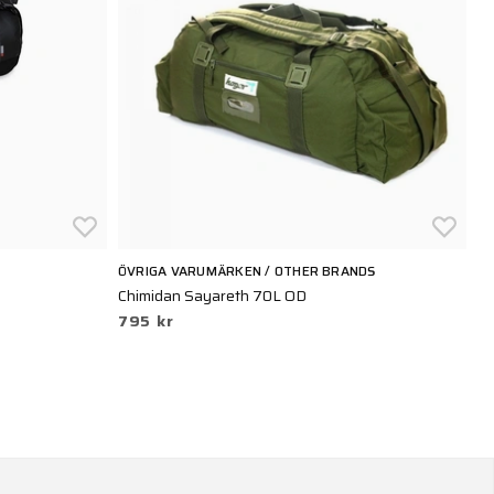
ÖVRIGA VARUMÄRKEN / OTHER BRANDS
N
Chimidan Sayareth 70L OD
Na
795 kr
2