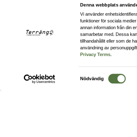
Denna webbplats använde
Vi använder enhetsidentifiera
funktioner för sociala medier
annan information från din e
samarbetar med. Dessa kan 
tillhandahållit eller som de 
användning av personuppgif
Privacy Terms
.
Samtyckesval
Nödvändig
Hos oss hittar du produkter av högsta kvalitet från ledande