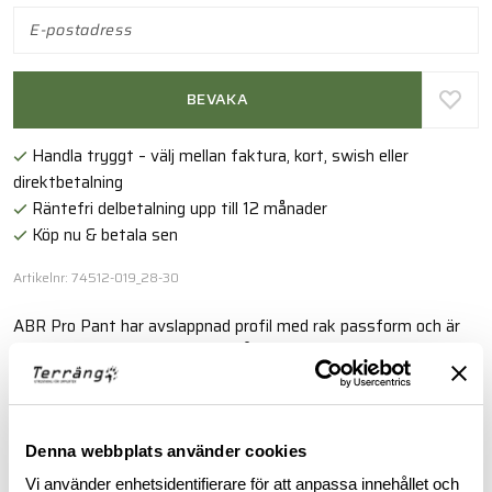
BEVAKA
Handla tryggt – välj mellan faktura, kort, swish eller
direktbetalning
Räntefri delbetalning upp till 12 månader
Köp nu & betala sen
Artikelnr: 74512-019_28-30
ABR Pro Pant har avslappnad profil med rak passform och är
tillverkade av robusta, men ändå lätta FlexLite Ripstop i
poly-/bomull med mekanisk stretch.
Läs mer
Denna webbplats använder cookies
Vi använder enhetsidentifierare för att anpassa innehållet och