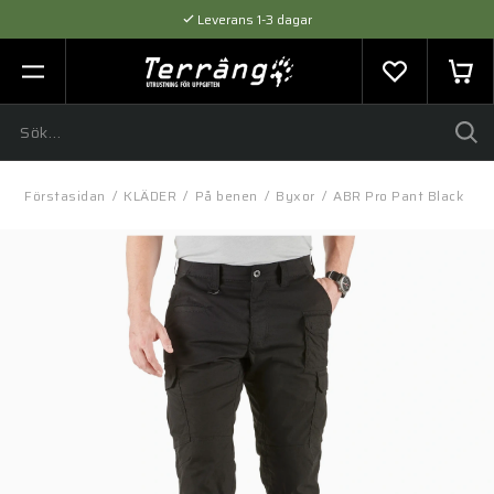
Leverans 1-3 dagar
Flexibel betalning med SVEA
Expertråd & Kvalitetsprodukter
Förstasidan
/
KLÄDER
/
På benen
/
Byxor
/
ABR Pro Pant Black