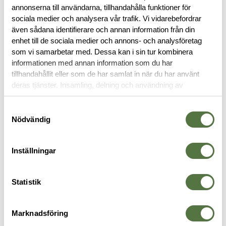
annonserna till användarna, tillhandahålla funktioner för
BESKRIVNING
sociala medier och analysera vår trafik. Vi vidarebefordrar
även sådana identifierare och annan information från din
RECENSIONER
enhet till de sociala medier och annons- och analysföretag
som vi samarbetar med. Dessa kan i sin tur kombinera
informationen med annan information som du har
OM VARUMÄRKET
tillhandahållit eller som de har samlat in när du har använt
deras tjänster. Insamling, delning och användning av
personuppgifter kan användas för personalisering av
annonser. Läs mer om
Google's Privacy Terms
.
Samtyckesval
BYXOR
Nödvändig
Inställningar
Statistik
Marknadsföring