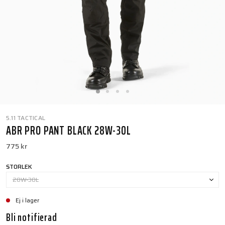
5.11 TACTICAL
ABR PRO PANT BLACK 28W-30L
775 kr
STORLEK
28W-30L
Ej i lager
Bli notifierad