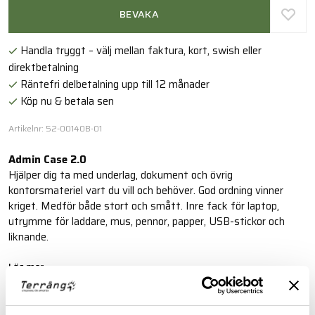
BEVAKA
Handla tryggt – välj mellan faktura, kort, swish eller
direktbetalning
Räntefri delbetalning upp till 12 månader
Köp nu & betala sen
Artikelnr: 52-00140B-01
Admin Case 2.0
Hjälper dig ta med underlag, dokument och övrig
kontorsmateriel vart du vill och behöver. God ordning vinner
kriget. Medför både stort och smått. Inre fack för laptop,
utrymme för laddare, mus, pennor, papper, USB-stickor och
liknande.
Läs mer
FINNS I FÖLJANDE FÄRGER