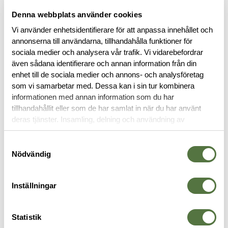
Denna webbplats använder cookies
Vi använder enhetsidentifierare för att anpassa innehållet och
annonserna till användarna, tillhandahålla funktioner för
sociala medier och analysera vår trafik. Vi vidarebefordrar
även sådana identifierare och annan information från din
enhet till de sociala medier och annons- och analysföretag
BESKRIVNING
som vi samarbetar med. Dessa kan i sin tur kombinera
informationen med annan information som du har
RECENSIONER
tillhandahållit eller som de har samlat in när du har använt
deras tjänster. Insamling, delning och användning av
personuppgifter kan användas för personalisering av
OM VARUMÄRKET
annonser. Läs mer om
Google's Privacy Terms
.
Samtyckesval
Nödvändig
AXELVÄSKOR
Inställningar
Statistik