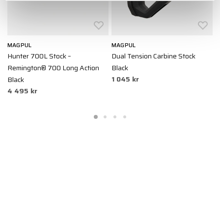
MAGPUL
MAGPUL
M
Hunter 700L Stock –
Dual Tension Carbine Stock
C
Remington® 700 Long Action
Black
F
1 045 kr
2
Black
4 495 kr