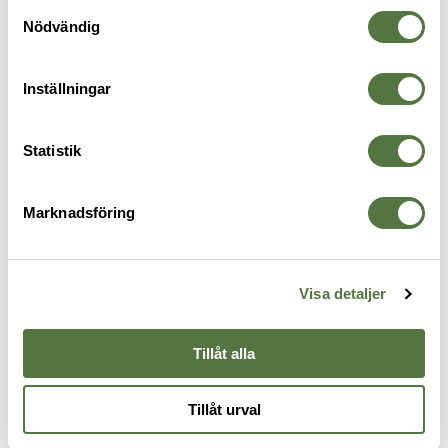
annonser. Läs mer om
Google's Privacy Terms
.
Samtyckesval
Nödvändig
Inställningar
Statistik
MAGPUL
MAGPUL
Marknadsföring
AK 0.75" Cheek Riser FDE
AK 0.25" Cheek Riser FDE
235 kr
235 kr
VAPENKOLVAR
Visa detaljer
Tillåt alla
Tillåt urval