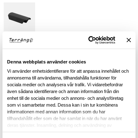
BESKRIVNING
Denna webbplats använder cookies
RECENSIONER
Vi använder enhetsidentifierare för att anpassa innehållet och
annonserna till användarna, tillhandahålla funktioner för
sociala medier och analysera vår trafik. Vi vidarebefordrar
OM VARUMÄRKET
även sådana identifierare och annan information från din
enhet till de sociala medier och annons- och analysföretag
som vi samarbetar med. Dessa kan i sin tur kombinera
informationen med annan information som du har
RELATERADE PRODUKTER
tillhandahållit eller som de har samlat in när du har använt
deras tjänster. Insamling, delning och användning av
personuppgifter kan användas för personalisering av