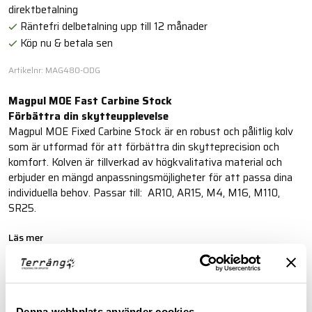
direktbetalning
Räntefri delbetalning upp till 12 månader
Köp nu & betala sen
Artikelnr: MAG480-ODG
Magpul MOE Fast Carbine Stock
Förbättra din skytteupplevelse
Magpul MOE Fixed Carbine Stock är en robust och pålitlig kolv
som är utformad för att förbättra din skytteprecision och
komfort. Kolven är tillverkad av högkvalitativa material och
erbjuder en mängd anpassningsmöjligheter för att passa dina
individuella behov. Passar till: AR10, AR15, M4, M16, M110,
SR25.
Läs mer
FINNS I FÖLJANDE FÄRGER
Denna webbplats använder cookies