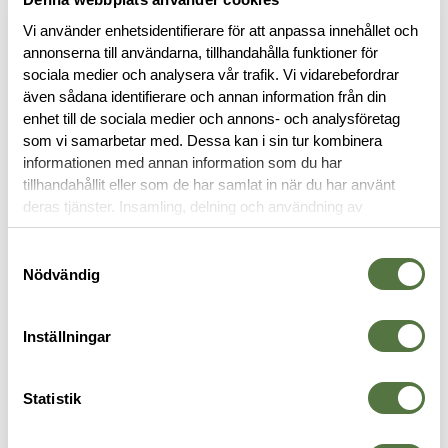
Vi använder enhetsidentifierare för att anpassa innehållet och
annonserna till användarna, tillhandahålla funktioner för
sociala medier och analysera vår trafik. Vi vidarebefordrar
även sådana identifierare och annan information från din
enhet till de sociala medier och annons- och analysföretag
BESKRIVNING
som vi samarbetar med. Dessa kan i sin tur kombinera
informationen med annan information som du har
tillhandahållit eller som de har samlat in när du har använt
RECENSIONER
deras tjänster. Insamling, delning och användning av
personuppgifter kan användas för personalisering av
OM VARUMÄRKET
annonser. Läs mer om
Google's Privacy Terms
.
Samtyckesval
Nödvändig
Inställningar
VAPENKOLVAR
Statistik