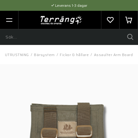
Leverans 1-3 dagar
Flexibel betalning med SVEA
Expertråd & Kvalitetsprodukter
/
UTRUSTNING
/
Bärsystem
/
Fickor & hållare
/
Assaulter Arm Board R