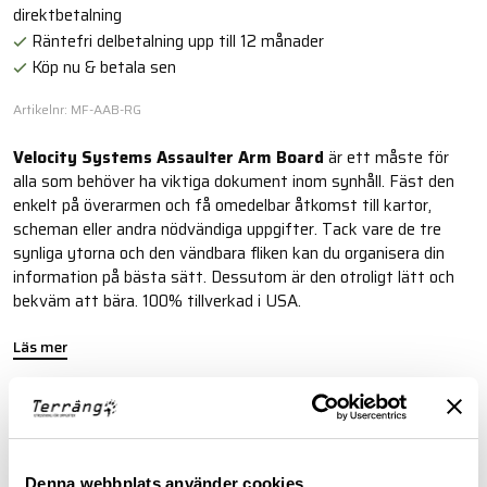
direktbetalning
Räntefri delbetalning upp till 12 månader
Köp nu & betala sen
Artikelnr: MF-AAB-RG
Velocity Systems Assaulter Arm Board
är ett måste för
alla som behöver ha viktiga dokument inom synhåll. Fäst den
enkelt på överarmen och få omedelbar åtkomst till kartor,
scheman eller andra nödvändiga uppgifter. Tack vare de tre
synliga ytorna och den vändbara fliken kan du organisera din
information på bästa sätt. Dessutom är den otroligt lätt och
bekväm att bära. 100% tillverkad i USA.
Läs mer
FINNS I FÖLJANDE FÄRGER
Denna webbplats använder cookies