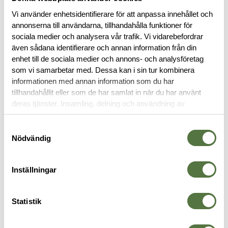
Vi använder enhetsidentifierare för att anpassa innehållet och
annonserna till användarna, tillhandahålla funktioner för
sociala medier och analysera vår trafik. Vi vidarebefordrar
även sådana identifierare och annan information från din
BESKRIVNING
enhet till de sociala medier och annons- och analysföretag
som vi samarbetar med. Dessa kan i sin tur kombinera
informationen med annan information som du har
RECENSIONER
tillhandahållit eller som de har samlat in när du har använt
deras tjänster. Insamling, delning och användning av
personuppgifter kan användas för personalisering av
OM VARUMÄRKET
annonser. Läs mer om
Google's Privacy Terms
.
Samtyckesval
Nödvändig
FICKOR & HÅLLARE
Inställningar
Statistik