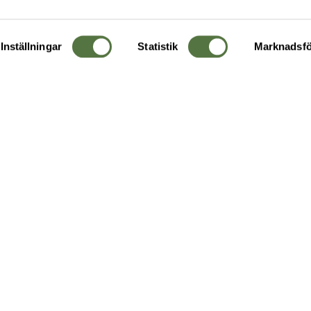
Inställningar
Statistik
Marknadsfö
KUNDTJÄNST
OM 
Ångra order
Om o
Företagskund
Buti
g
Kontakta oss
Guide
Köpvillkor
Hållb
Personuppgiftspolicy
Ledig
Returer & byten
FAQ - Vanliga frågor