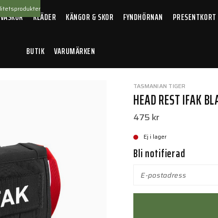
itetsprodukter
 VÄSKOR
KLÄDER
KÄNGOR & SKOR
FYNDHÖRNAN
PRESENTKORT
BUTIK
VARUMÄRKEN
est IFAK Black
TASMANIAN TIGER
HEAD REST IFAK BL
475 kr
Ej i lager
Bli notifierad