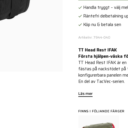
Handla tryggt – välj mell
Räntefri delbetalning up
Köp nu & betala sen
Artikelnr: 7944-040
TT Head Rest IFAK
Första hjälpen-väska fö
TT Head Rest IFAK är en 
fästas på nackstödet på fö
konfigurerbara panelen med
En del av TacVec-serien.
Läs mer
FINNS I FÖLJANDE FÄRGER