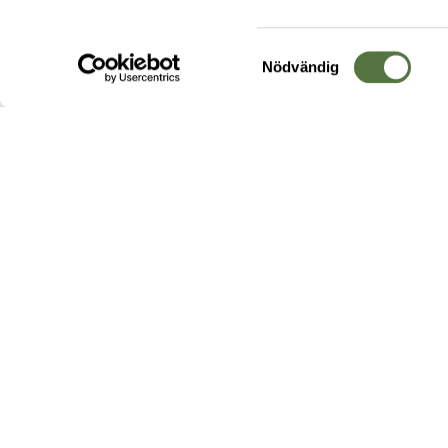
Samtyckesval
Nödvändig
Hos oss hittar du produkter av högsta kvalitet från ledande
leverantörer i branschen. I vårt utbud hittar du allt ifrån
kängor,
ryggsäckar
och skalplagg till
utrustning
för fält, sjukvård, övnin
och
vapentillbehör
, för att bara nämna ett urval av våra drygt
20 000 produkter.