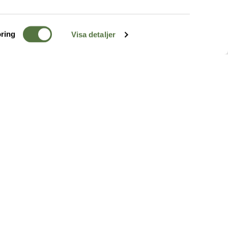
ring
Visa detaljer
TERRÄNG
FÖLJ OSS
ss
k
r & Inspiration
arhet
a tjänster