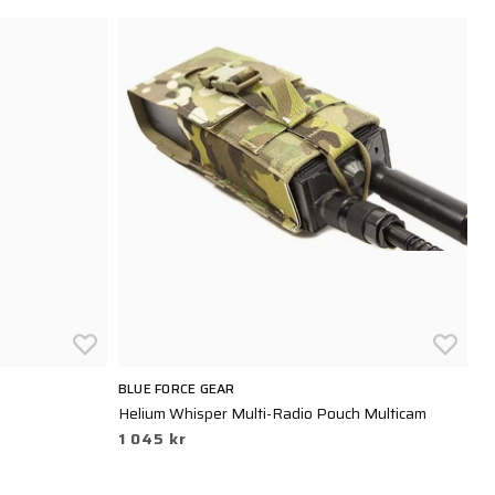
BLUE FORCE GEAR
TA
Helium Whisper Multi-Radio Pouch Multicam
TT
1 045 kr
1