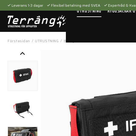
Leverans 1-3 dagar
Flexibel betalning med SVEA
Expertråd & Kval
UTRUSTNING
RYGGSÄCKAR &
Förstasidan
/
UTRUSTNING
/
Bärsystem
/
Fickor & hållare
/
Head R