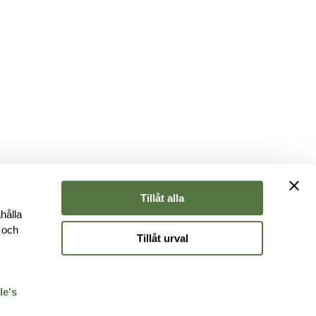
Tillåt alla
hålla
e och
Tillåt urval
r
le's