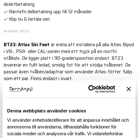
direktbetalning
Räntefri delbetalning upp till 12 månader
Köp nu & betala sen
Artikelnr: BT23
BT23: Atlas Ski Feet
är enkla att installera på alla Atlas Bipod
i V8-, PSR- eller CAL-serien med ett tryck på en rostfri
stålkolv. De ligger platt i 90-gradersposition endast. BT23
levererar en fullt ledad, smidig fot för att stödja tvåbenet. De
passar även tvåben/adaptrar som använder Atlas-fötter. Säljs
som ett par. Finns endast i svart.
Läs mer
Denna webbplats använder cookies
BESKRIVNING
Vi använder enhetsidentifierare för att anpassa innehållet och
annonserna till användarna, tillhandahålla funktioner för
sociala medier och analysera vår trafik. Vi vidarebefordrar
RECENSIONER