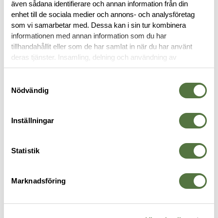
även sådana identifierare och annan information från din
enhet till de sociala medier och annons- och analysföretag
OM VARUMÄRKET
som vi samarbetar med. Dessa kan i sin tur kombinera
informationen med annan information som du har
tillhandahållit eller som de har samlat in när du har använt
deras tjänster. Insamling, delning och användning av
VAPENTILLBEHÖR
personuppgifter kan användas för personalisering av
annonser. Läs mer om
Google's Privacy Terms
.
Samtyckesval
Nödvändig
Inställningar
Statistik
Marknadsföring
TALON GRIPS
MAGPUL
M
Large Material Sheet 5" x 7"
Bolt Action Magazine Well 700L
S