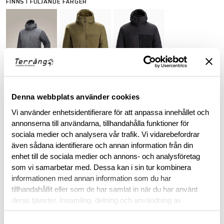
FINNS I FÖLJANDE FÄRGER
Denna webbplats använder cookies
ARC'TERYX LEAF PURCHASE INFORMATION
Vi använder enhetsidentifierare för att anpassa innehållet och
annonserna till användarna, tillhandahålla funktioner för
To purchase Arc'teryx LEAF products, you must provide valid
sociala medier och analysera vår trafik. Vi vidarebefordrar
identification confirming your status as an authorized end-
även sådana identifierare och annan information från din
user within law enforcement or military personnel. This
enhet till de sociala medier och annons- och analysföretag
requirement ensures that these specialized products are
som vi samarbetar med. Dessa kan i sin tur kombinera
accessible to those in professional capacities where they are
informationen med annan information som du har
intended to be utilized.
tillhandahållit eller som de har samlat in när du har använt
deras tjänster. Insamling, delning och användning av
BESKRIVNING
personuppgifter kan användas för personalisering av
annonser. Läs mer om
Google's Privacy Terms
.
Samtyckesval