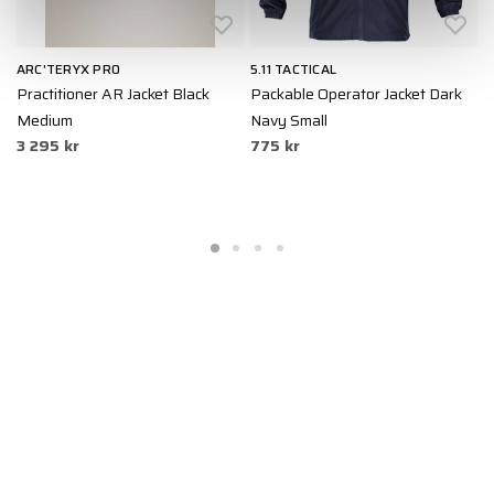
ARC'TERYX PRO
5.11 TACTICAL
A
e
Practitioner AR Jacket Black
Packable Operator Jacket Dark
C
3
Medium
Navy Small
3 295 kr
775 kr