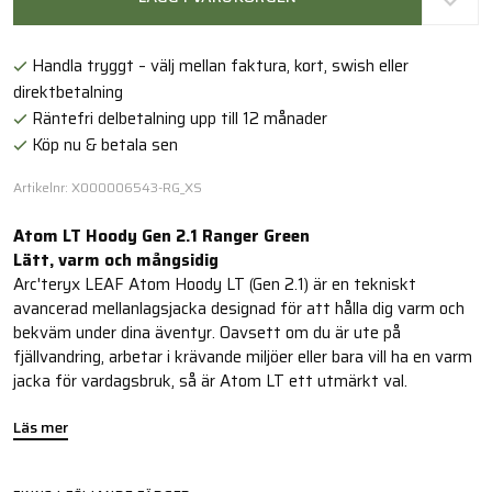
Handla tryggt – välj mellan faktura, kort, swish eller
direktbetalning
Räntefri delbetalning upp till 12 månader
Köp nu & betala sen
Artikelnr: X000006543-RG_XS
Atom LT Hoody Gen 2.1 Ranger Green
Lätt, varm och mångsidig
Arc'teryx LEAF Atom Hoody LT (Gen 2.1) är en tekniskt
avancerad mellanlagsjacka designad för att hålla dig varm och
bekväm under dina äventyr. Oavsett om du är ute på
fjällvandring, arbetar i krävande miljöer eller bara vill ha en varm
jacka för vardagsbruk, så är Atom LT ett utmärkt val.
Läs mer