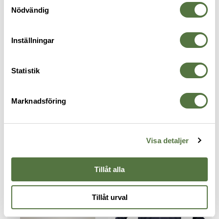
Nödvändig
SKÖTSELRÅD
Inställningar
RECENSIONER
Statistik
OM VARUMÄRKET
Marknadsföring
JACKOR
Visa detaljer
PRO Essentials
Tillåt alla
Tillåt urval