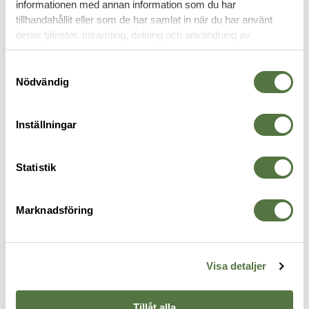
informationen med annan information som du har
BENRIGGAR
tillhandahållit eller som de har samlat in när du har använt
deras tjänster. Insamling, delning och användning av
personuppgifter kan användas för personalisering av
annonser. Läs mer om
Google's Privacy Terms
.
Samtyckesval
Nödvändig
Inställningar
Statistik
SAFARILAND
SAFARILAND
S
Marknadsföring
6004 Shroud Small FDE
Drop Flex Adaptor Foliage Green
U
795 kr
255 kr
B
3
Visa detaljer
Tillåt alla