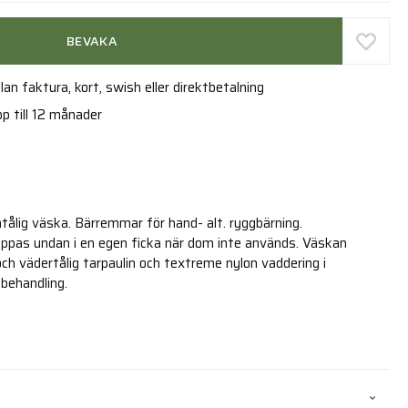
BEVAKA
an faktura, kort, swish eller direktbetalning
p till 12 månader
ålig väska. Bärremmar för hand- alt. ryggbärning.
ppas undan i en egen ficka när dom inte används. Väskan
 och vädertålig tarpaulin och textreme nylon vaddering i
 behandling.