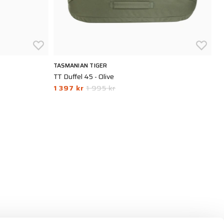
TASMANIAN TIGER
SN
TT Duffel 45 - Olive
90
1 397 kr
1 995 kr
2