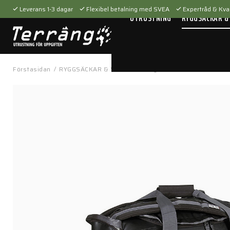
Leverans 1-3 dagar
Flexibel betalning med SVEA
Expertråd & Kval
UTRUSTNING
RYGGSÄCKAR &
Förstasidan
/
RYGGSÄCKAR & VÄSKOR
/
Bagar
/
Barrel L Black