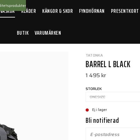
itetsprodukter
 VÄSKOR
KLÄDER
KÄNGOR & SKOR
FYNDHÖRNAN
PRESENTKORT
BUTIK
VARUMÄRKEN
TATONKA
BARREL L BLACK
1 495 kr
STORLEK
ONESIZE
Ej i lager
Bli notifierad