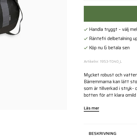
Handla tryggt – välj mell
Räntefri delbetalning up
Köp nu & betala sen
Artikelnr: 1953-T040_L
Mycket robust och vattent
Bärremmarna kan lätt sto
som är tillverkad i stryk-
botten för att klara omild
Läs mer
BESKRIVNING