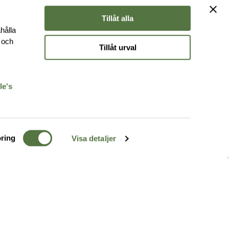
Tillåt alla
hålla
e och
Tillåt urval
r
le's
ring
Visa detaljer
TERRÄNG
FÖLJ OSS
ss