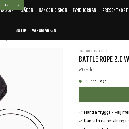
itetsprodukter
 VÄSKOR
KLÄDER
KÄNGOR & SKOR
FYNDHÖRNAN
PRESENTKORT
BUTIK
VARUMÄRKEN
 Rope 2.0 with EVA case - .22 / .223 / 5.56
BREAKTHROUGH
BATTLE ROPE 2.0 WI
265 kr
7 Finns i lager
Handla tryggt – välj mell
Räntefri delbetalning up