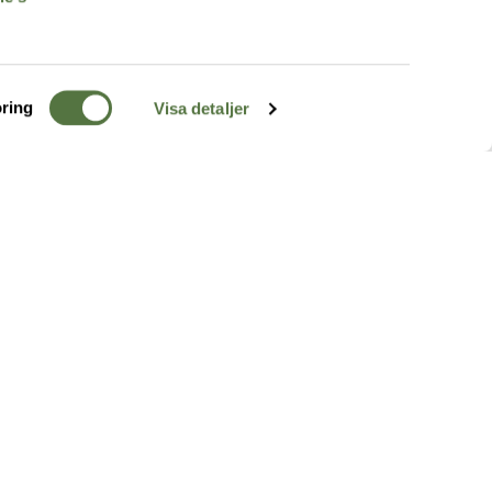
ring
Visa detaljer
TERRÄNG
FÖLJ OSS
ss
k
r & Inspiration
arhet
a tjänster