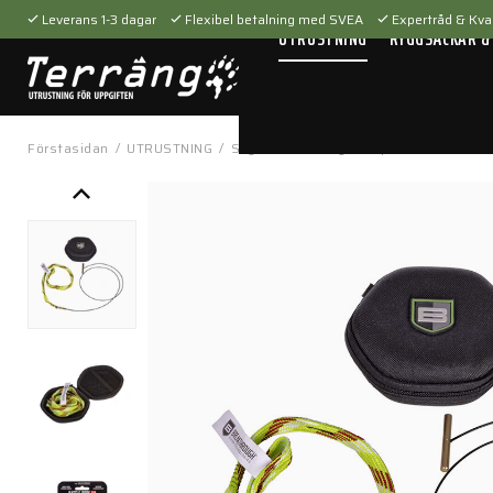
Leverans 1-3 dagar
Flexibel betalning med SVEA
Expertråd & Kval
UTRUSTNING
RYGGSÄCKAR &
Förstasidan
/
UTRUSTNING
/
Skytteutrustning
/
Vapenvård
/
Battle