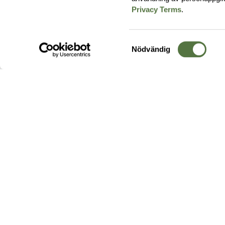
Privacy Terms
.
Samtyckesval
Nödvändig
Hos oss hittar du produkter av högsta kvalitet från ledande
leverantörer i branschen. I vårt utbud hittar du allt ifrån
kängor,
ryggsäckar
och skalplagg till
utrustning
för fält, sjukvård, övnin
och
vapentillbehör
, för att bara nämna ett urval av våra drygt
20 000 produkter.