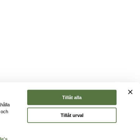
Tillåt alla
hålla
e och
Tillåt urval
r
le's