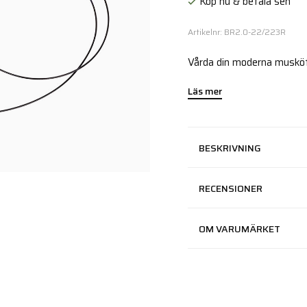
Köp nu & betala sen
Artikelnr: BR2.0-22/223R
Vårda din moderna musköt
Läs mer
BESKRIVNING
RECENSIONER
OM VARUMÄRKET