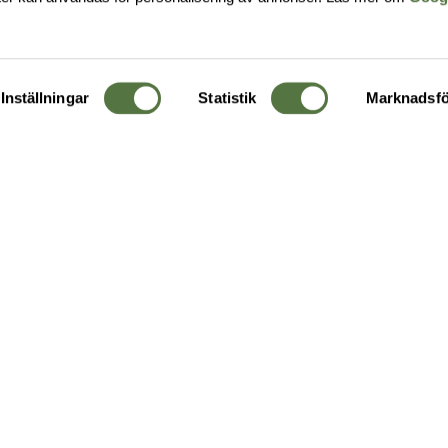
Inställningar
Statistik
Marknadsfö
KUNDTJÄNST
OM 
Ångra order
Om o
Företagskund
Buti
g
Kontakta oss
Guide
Köpvillkor
Hållb
Personuppgiftspolicy
Ledig
Returer & byten