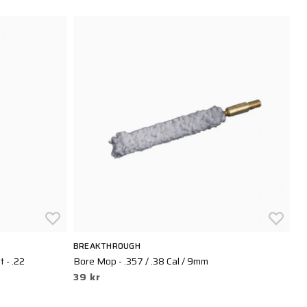
BREAKTHROUGH
B
 - .22
Bore Mop - .357 / .38 Cal / 9mm
Ca
39 kr
8