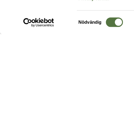
Samtyckesval
Nödvändig
Hos oss hittar du produkter av högsta kvalitet från ledande
leverantörer i branschen. I vårt utbud hittar du allt ifrån
kängor,
ryggsäckar
och skalplagg till
utrustning
för fält, sjukvård, övnin
och
vapentillbehör
, för att bara nämna ett urval av våra drygt
20 000 produkter.