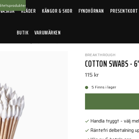
itetsprodukter
 VÄSKOR
KLÄDER
KÄNGOR & SKOR
FYNDHÖRNAN
PRESENTKORT
BUTIK
VARUMÄRKEN
n Swabs - 6" length (200 Pack)
BREAKTHROUGH
COTTON SWABS - 6
115 kr
5 Finns i lager
Handla tryggt – välj mell
Räntefri delbetalning up