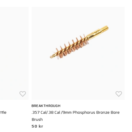
BREAKTHROUGH
B
ttle
.357 Cal/.38 Cal /9mm Phosphorus Bronze Bore
BC
Brush
Cl
50 kr
6