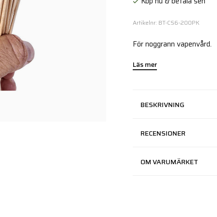
Köp nu & betala sen
Artikelnr: BT-CS6-200PK
För noggrann vapenvård.
Läs mer
BESKRIVNING
RECENSIONER
OM VARUMÄRKET