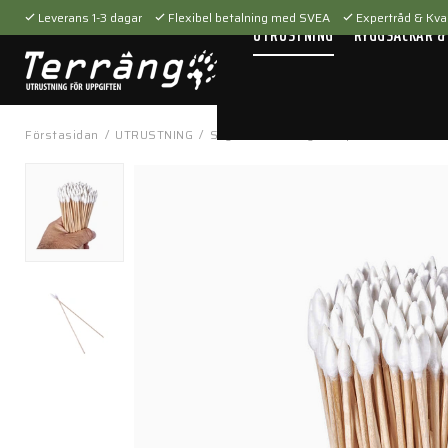
Leverans 1-3 dagar
Flexibel betalning med SVEA
Expertråd & Kval
UTRUSTNING
RYGGSÄCKAR &
Förstasidan
/
UTRUSTNING
/
Skytteutrustning
/
Vapenvård
/
Cotto