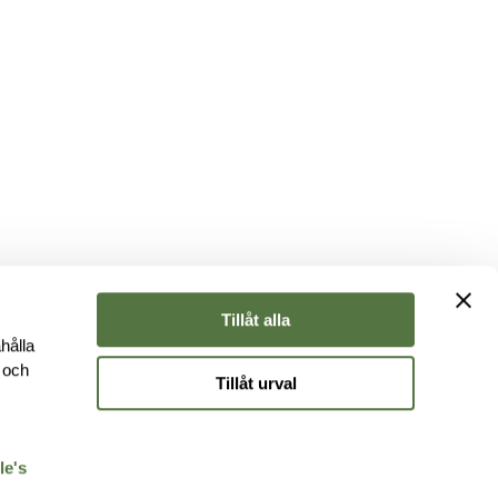
Tillåt alla
hålla
e och
Tillåt urval
r
le's