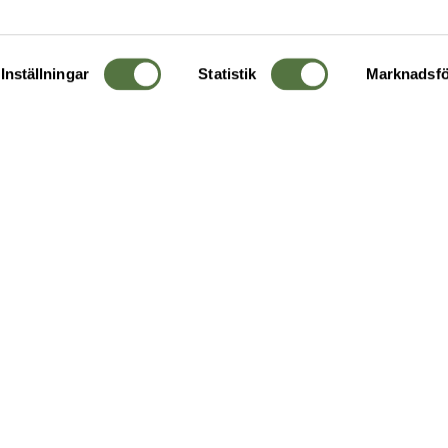
Inställningar
Statistik
Marknadsfö
KUNDTJÄNST
OM 
Ångra order
Om o
Företagskund
Buti
g
Kontakta oss
Guide
Köpvillkor
Hållb
Personuppgiftspolicy
Ledig
Returer & byten
FAQ - Vanliga frågor