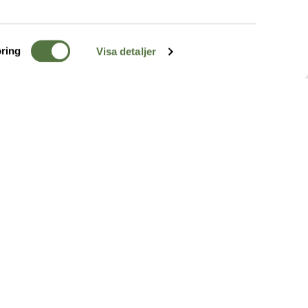
ring
Visa detaljer
TERRÄNG
FÖLJ OSS
ss
k
r & Inspiration
arhet
a tjänster