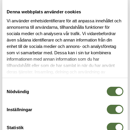
Denna webbplats använder cookies
Vi använder enhetsidentifierare för att anpassa innehållet och
annonserna till användarna, tillhandahålla funktioner för
sociala medier och analysera vår trafik. Vi vidarebefordrar
även sådana identifierare och annan information från din
enhet till de sociala medier och annons- och analysföretag
BESKRIVNING
som vi samarbetar med. Dessa kan i sin tur kombinera
informationen med annan information som du har
tillhandahållit eller som de har samlat in när du har använt
RECENSIONER
deras tjänster. Insamling, delning och användning av
personuppgifter kan användas för personalisering av
OM VARUMÄRKET
annonser. Läs mer om
Google's Privacy Terms
.
Samtyckesval
Nödvändig
Inställningar
MELLANLAGER
Statistik