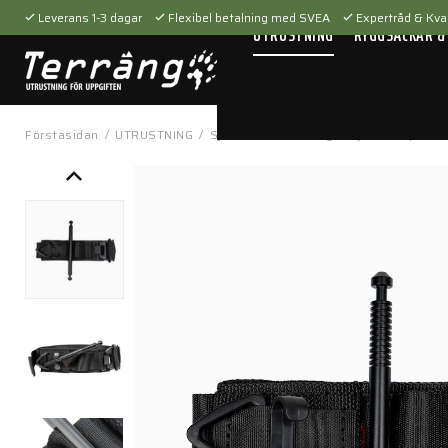
Leverans 1-3 dagar
Flexibel betalning med SVEA
Expertråd & Kval
UTRUSTNING
RYGGSÄCKAR &
Förstasidan
/
UTRUSTNING
/
Sjukvårdsutrustning
/
Sjukvårdsproduk