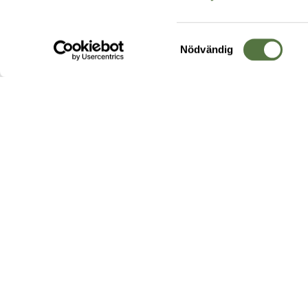
Samtyckesval
Nödvändig
Hos oss hittar du produkter av högsta kvalitet från ledande
leverantörer i branschen. I vårt utbud hittar du allt ifrån
kängor,
ryggsäckar
och skalplagg till
utrustning
för fält, sjukvård, övnin
och
vapentillbehör
, för att bara nämna ett urval av våra drygt
20 000 produkter.