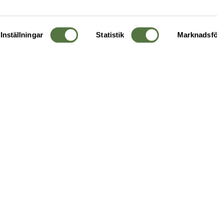
Inställningar
Statistik
Marknadsfö
KUNDTJÄNST
OM 
Ångra order
Om o
Företagskund
Buti
g
Kontakta oss
Guide
Köpvillkor
Hållb
Personuppgiftspolicy
Ledig
Returer & byten
FAQ - Vanliga frågor