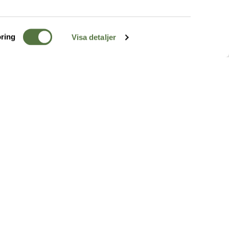
ring
Visa detaljer
TERRÄNG
FÖLJ OSS
ss
k
r & Inspiration
arhet
a tjänster