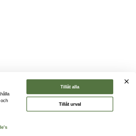
Tillåt alla
hålla
e och
Tillåt urval
r
le's