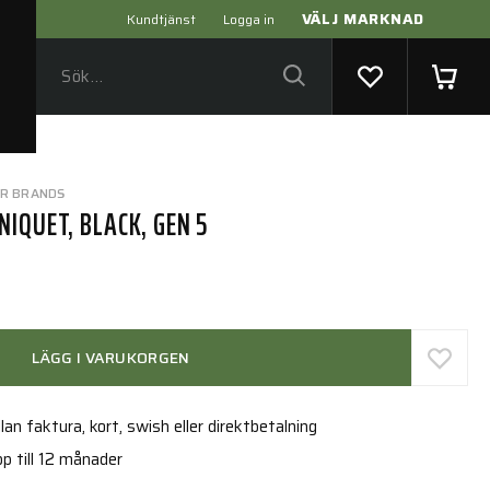
VÄLJ MARKNAD
Kundtjänst
Logga in
ER BRANDS
IQUET, BLACK, GEN 5
LÄGG I VARUKORGEN
an faktura, kort, swish eller direktbetalning
p till 12 månader