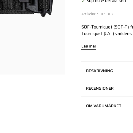
Köp nu & betala sen
Artikelnr: SOF5BLK
SOF-Tourniquet (SOF-T) f
Tourniquet (CAT) världens
Läs mer
BESKRIVNING
RECENSIONER
OM VARUMÄRKET