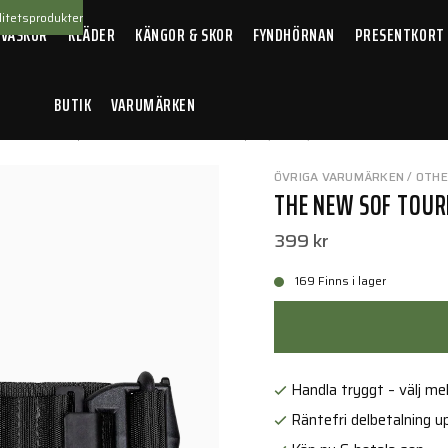
itetsprodukter
 VÄSKOR
KLÄDER
KÄNGOR & SKOR
FYNDHÖRNAN
PRESENTKORT
BUTIK
VARUMÄRKEN
ter
/
Tourniquet
/
The New SOF Tourniquet, Black, Gen 5
ÖVRIGA VARUMÄRKEN / OTH
THE NEW SOF TOURN
399 kr
169 Finns i lager
Handla tryggt – välj mell
Räntefri delbetalning up