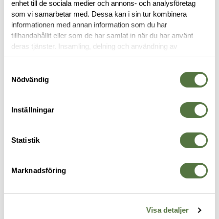
enhet till de sociala medier och annons- och analysföretag
OM VARUMÄRKET
som vi samarbetar med. Dessa kan i sin tur kombinera
informationen med annan information som du har
tillhandahållit eller som de har samlat in när du har använt
deras tjänster. Insamling, delning och användning av
TOURNIQUET
personuppgifter kan användas för personalisering av
annonser. Läs mer om
Google's Privacy Terms
.
Samtyckesval
Nödvändig
Inställningar
Statistik
Marknadsföring
ÖVRIGA VARUMÄRKEN / OTHER
ÖVRIGA VARUMÄRKEN / OTHER
Ö
K)
Combat Application Tourniquet
The New SOF Tourniquet, Black,
R
BRANDS
BRANDS
B
Visa detaljer
2
Black
Gen 5