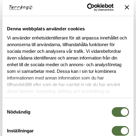
med sig. Med fyra kompressionsremmar kan du utnyttja
säckens maximala kapacitet och minska volymen på dina
föremål med 30-50%. En dragsko dras åt för att säkra
innehållet och förhindra att det glider runt. Traditionellt
används dessa säckar för sovsäckar, men de fungerar lika bra
Denna webbplats använder cookies
för att komprimera fleece, tröjor och andra kläder. De finns i
Vi använder enhetsidentifierare för att anpassa innehållet och
fyra olika storlekar och är ett ovärderligt hjälpmedel både på
annonserna till användarna, tillhandahålla funktioner för
resande fot och hemma.
sociala medier och analysera vår trafik. Vi vidarebefordrar
även sådana identifierare och annan information från din
Läs mer
enhet till de sociala medier och annons- och analysföretag
som vi samarbetar med. Dessa kan i sin tur kombinera
informationen med annan information som du har
tillhandahållit eller som de har samlat in när du har använt
BESKRIVNING
deras tjänster. Insamling, delning och användning av
personuppgifter kan användas för personalisering av
RECENSIONER
annonser. Läs mer om
Google's Privacy Terms
.
Samtyckesval
Nödvändig
OM VARUMÄRKET
Inställningar