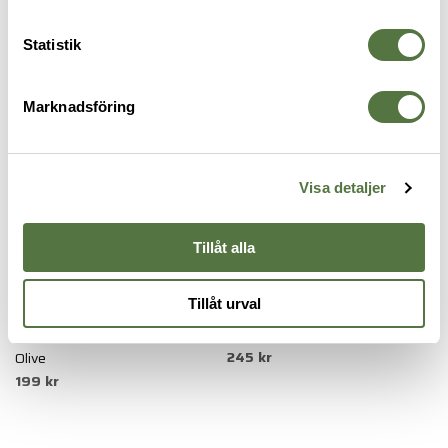
PACKSÄCKAR
Statistik
Marknadsföring
Visa detaljer
Tillåt alla
Tillåt urval
SNUGPAK
TASMANIAN TIGER
S
Compression Sack WGTE Large
Event Bag WP Large Olive
C
245 kr
Olive
B
199 kr
1