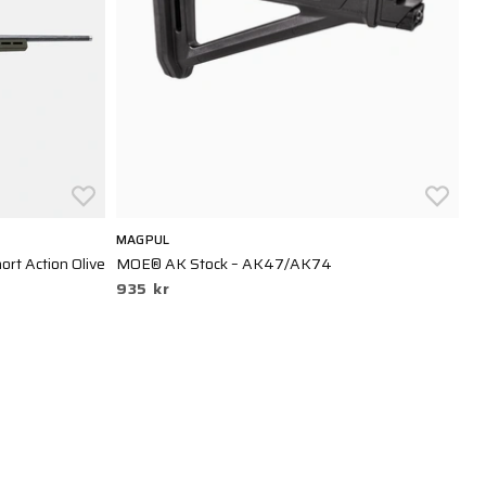
MAGPUL
M
ort Action Olive
MOE® AK Stock – AK47/AK74
Hu
935 kr
T
2