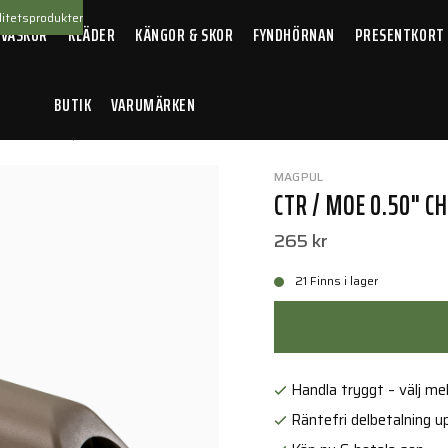
itetsprodukter
 VÄSKOR
KLÄDER
KÄNGOR & SKOR
FYNDHÖRNAN
PRESENTKORT
BUTIK
VARUMÄRKEN
llbehör
/
Vapenkolvar
/
CTR / MOE 0.50" Cheek Riser FDE
MAGPUL
CTR / MOE 0.50" CH
265 kr
21 Finns i lager
Handla tryggt – välj mell
Räntefri delbetalning up