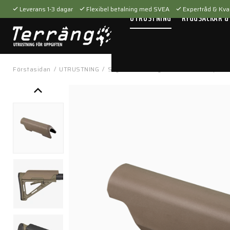
Leverans 1-3 dagar
Flexibel betalning med SVEA
Expertråd & Kval
UTRUSTNING
RYGGSÄCKAR &
Förstasidan
/
UTRUSTNING
/
Skytteutrustning
/
Tillbehör
/
Vapenti