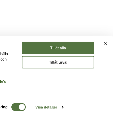
Tillåt alla
hålla
e och
Tillåt urval
r
le's
ring
Visa detaljer