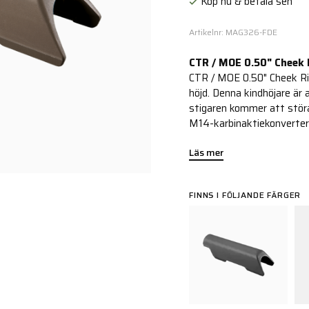
Köp nu & betala sen
Artikelnr: MAG326-FDE
CTR / MOE 0.50" Cheek 
CTR / MOE 0.50" Cheek Ri
höjd. Denna kindhöjare ä
stigaren kommer att stör
M14-karbinaktiekonverter
Läs mer
FINNS I FÖLJANDE FÄRGER