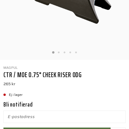
MAGPUL
CTR / MOE 0.75" CHEEK RISER ODG
265 kr
Ej i lager
Bli notifierad