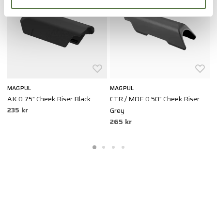
MAGPUL
MAGPUL
M
AK 0.75" Cheek Riser Black
CTR / MOE 0.50" Cheek Riser
H
235 kr
Grey
R
265 kr
2