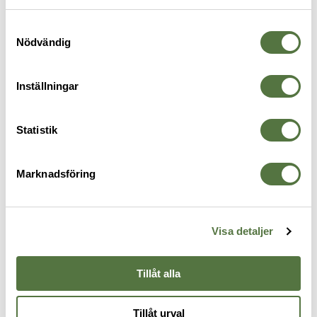
RELATERADE PRODUKTER
personuppgifter kan användas för personalisering av
annonser. Läs mer om
Google's Privacy Terms
.
Samtyckesval
Nödvändig
Inställningar
Statistik
Marknadsföring
MAGPUL
MAGPUL
CTR / MOE 0.50" Cheek Riser
CTR / MOE 0.25" Cheek Riser
ODG
ODG
Visa detaljer
265 kr
265 kr
VAPENKOLVAR
Tillåt alla
Tillåt urval