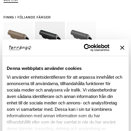
FINNS I FÖLJANDE FÄRGER
Denna webbplats använder cookies
BESKRIVNING
Vi använder enhetsidentifierare för att anpassa innehållet och
annonserna till användarna, tillhandahålla funktioner för
RECENSIONER
sociala medier och analysera vår trafik. Vi vidarebefordrar
även sådana identifierare och annan information från din
enhet till de sociala medier och annons- och analysföretag
OM VARUMÄRKET
som vi samarbetar med. Dessa kan i sin tur kombinera
informationen med annan information som du har
tillhandahållit eller som de har samlat in när du har använt
deras tjänster. Insamling, delning och användning av