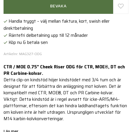
BEVAKA
Handla tryggt – välj mellan faktura, kort, swish eller
direktbetalning
Räntefri delbetalning upp till 12 månader
Köp nu & betala sen
Artikelnr: MAG327-ODG
CTR / MOE 0.75" Cheek Riser ODG för CTR, MOE®, DT och
PR Carbine-kolvar.
Detta clip-on kindstöd höjer kindstödet med 3/4 tum och är
designat för att förbättra din anläggning mot kolven. Det är
kompatibelt med CTR, MOE®, DT och PR Carbine-kolvar.
Viktigt: Detta kindstöd är i regel avsett för icke-AR15/M4-
plattformar, eftersom det kan hindra laddhandtagets funktion
om kolven inte är helt utdragen. Ursprungligen utvecklat för
M14 karbin-kolvkonverteringar.
Läs mer