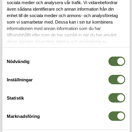
BESKRIVNING
sociala medier och analysera vår trafik. Vi vidarebefordrar
även sådana identifierare och annan information från din
enhet till de sociala medier och annons- och analysföretag
RECENSIONER
som vi samarbetar med. Dessa kan i sin tur kombinera
informationen med annan information som du har
OM VARUMÄRKET
tillhandahållit eller som de har samlat in när du har använt
deras tjänster. Insamling, delning och användning av
personuppgifter kan användas för personalisering av
annonser. Läs mer om
Google's Privacy Terms
.
Samtyckesval
TILLBEHÖR
Nödvändig
Inställningar
Statistik
Marknadsföring