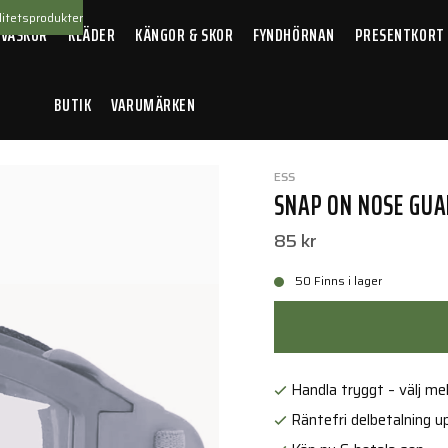
itetsprodukter
 VÄSKOR
KLÄDER
KÄNGOR & SKOR
FYNDHÖRNAN
PRESENTKORT
BUTIK
VARUMÄRKEN
uard
ESS
SNAP ON NOSE GU
85 kr
50 Finns i lager
Handla tryggt – välj mell
Räntefri delbetalning up