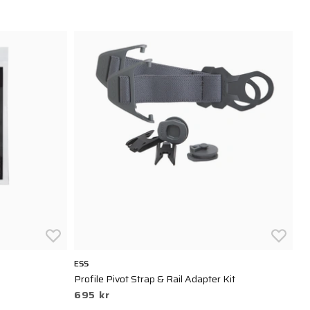
ESS
OA
Profile Pivot Strap & Rail Adapter Kit
SI
695 kr
8