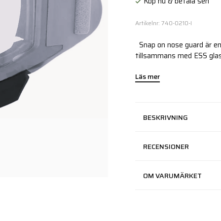
Köp nu & betala sen
Artikelnr: 740-0210-I
Snap on nose guard är en 
tillsammans med ESS gla
Läs mer
BESKRIVNING
RECENSIONER
OM VARUMÄRKET