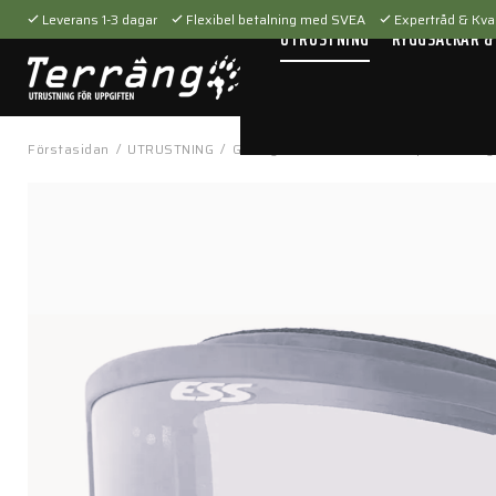
Leverans 1-3 dagar
Flexibel betalning med SVEA
Expertråd & Kval
UTRUSTNING
RYGGSÄCKAR &
Förstasidan
/
UTRUSTNING
/
Glasögon
/
Tillbehör
/
Snap on nose g