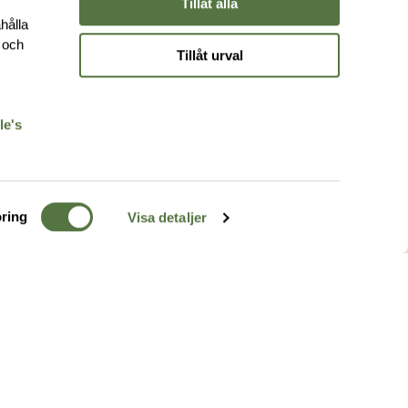
Tillåt alla
hålla
e och
Tillåt urval
r
le's
ring
Visa detaljer
TERRÄNG
FÖLJ OSS
ss
k