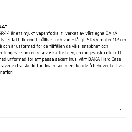
 44"
44 är ett mjukt vapenfodral tillverkat av vårt egna DAKA
odralet lätt, flexibelt, hållbart och vädertåligt. SR44 mäter 112 cm
) och är utformad för de tillfällen då vikt, snabbhet och
 Den fungerar som en reseväska för bilen, en rangeväska eller ett
ch med utformad för att passa säkert inuti vårt DAKA Hard Case
kräver extra skydd för dina resor, men du också behöver lätt vikt
ination.