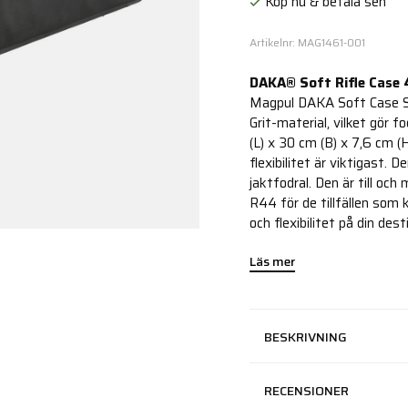
Köp nu & betala sen
Artikelnr: MAG1461-001
DAKA® Soft Rifle Case
Magpul DAKA Soft Case SR
Grit-material, vilket gör f
(L) x 30 cm (B) x 7,6 cm (H
flexibilitet är viktigast.
jaktfodral. Den är till o
R44 för de tillfällen som 
och flexibilitet på din dest
Läs mer
BESKRIVNING
RECENSIONER