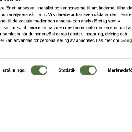
re för att anpassa innehållet och annonserna till användarna, tillhanda
 och analysera vår trafik. Vi vidarebefordrar även sådana identifierar
nhet till de sociala medier och annons- och analysföretag som vi
i sin tur kombinera informationen med annan information som du ha
har samlat in när du har använt deras tjänster. Insamling, delning och
ter kan användas för personalisering av annonser. Läs mer om
Goog
Inställningar
Statistik
Marknadsfö
KUNDTJÄNST
OM 
Ångra order
Om o
Företagskund
Buti