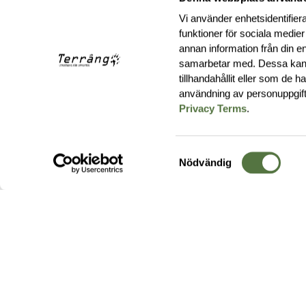
Vi använder enhetsidentifiera
funktioner för sociala medier
annan information från din e
samarbetar med. Dessa kan 
tillhandahållit eller som de 
användning av personuppgif
Privacy Terms
.
Samtyckesval
Nödvändig
Hos oss hittar du produkter av högsta kvalitet från ledande
leverantörer i branschen. I vårt utbud hittar du allt ifrån
kängor,