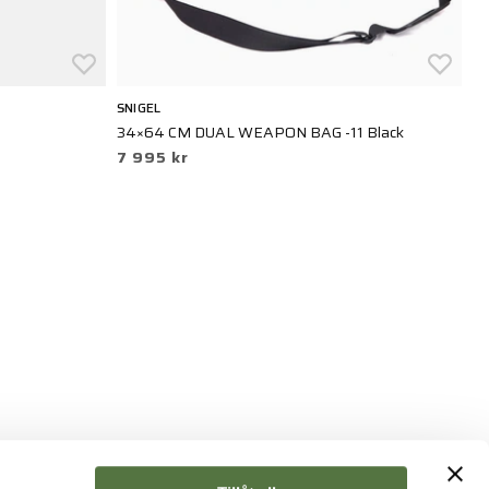
SNIGEL
N
34×64 CM DUAL WEAPON BAG -11 Black
Na
7 995 kr
5