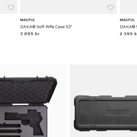
MAGPUL
MAGPUL
DAKA® Soft Rifle Case 53"
DAKA® So
3 095 kr
2 395 k