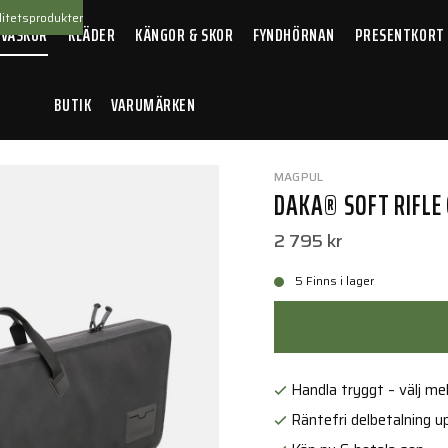
itetsprodukter
 VÄSKOR
KLÄDER
KÄNGOR & SKOR
FYNDHÖRNAN
PRESENTKORT
BUTIK
VARUMÄRKEN
 Rifle Case 44"
MAGPUL
DAKA® SOFT RIFLE
2 795 kr
5 Finns i lager
Handla tryggt – välj mell
Räntefri delbetalning up