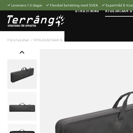
Leverans 1-3 dagar
Flexibel betalning med SVEA
Expertråd & Kval
UTRUSTNING
RYGGSÄCKAR &
Förstasidan
/
RYGGSÄCKAR & VÄSKOR
/
Vapenväskor
/
DAKA® Soft