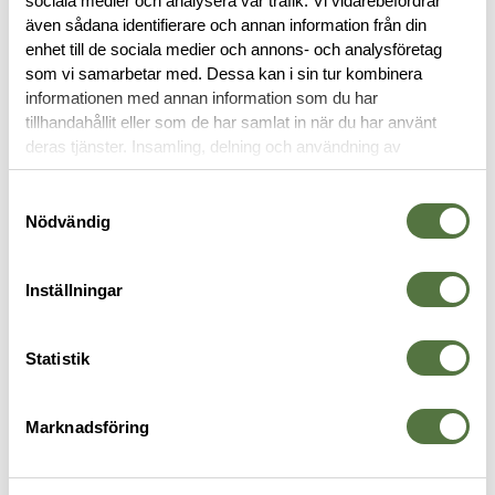
sociala medier och analysera vår trafik. Vi vidarebefordrar
RECENSIONER
även sådana identifierare och annan information från din
enhet till de sociala medier och annons- och analysföretag
OM VARUMÄRKET
som vi samarbetar med. Dessa kan i sin tur kombinera
informationen med annan information som du har
tillhandahållit eller som de har samlat in när du har använt
deras tjänster. Insamling, delning och användning av
UTRUSTNINGSBÄLTEN
personuppgifter kan användas för personalisering av
annonser. Läs mer om
Google's Privacy Terms
.
Samtyckesval
Nödvändig
Inställningar
Statistik
Marknadsföring
TASMANIAN TIGER
BLACKHAWK
C
Equipment Belt Inner T105
CQB / Rescue belt (medium)
M