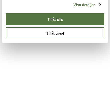
175 kr
Coyote Tan
C
Visa detaljer
645 kr
3
Tillåt alla
Tillåt urval