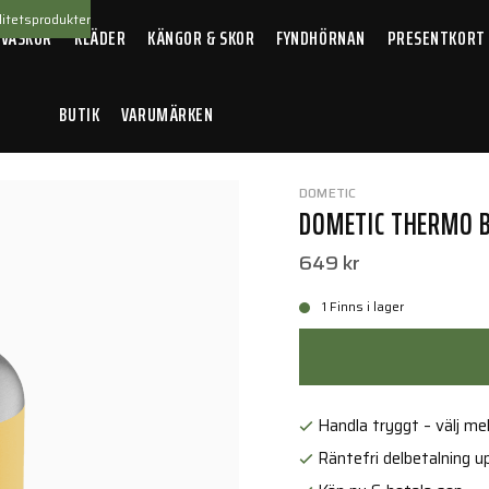
itetsprodukter
 VÄSKOR
KLÄDER
KÄNGOR & SKOR
FYNDHÖRNAN
PRESENTKORT
BUTIK
VARUMÄRKEN
rmosar
/
Dometic Thermo Bottle 192 Glow
DOMETIC
DOMETIC THERMO B
649 kr
1 Finns i lager
Handla tryggt – välj mell
Räntefri delbetalning up