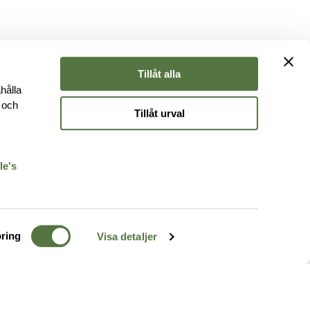
Tillåt alla
hålla
e och
Tillåt urval
r
le's
ring
Visa detaljer