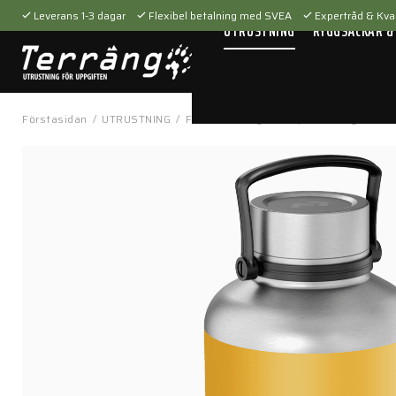
Leverans 1-3 dagar
Flexibel betalning med SVEA
Expertråd & Kval
UTRUSTNING
RYGGSÄCKAR &
Förstasidan
/
UTRUSTNING
/
Fältutrustning
/
Kök, mat & dryck
/
Te