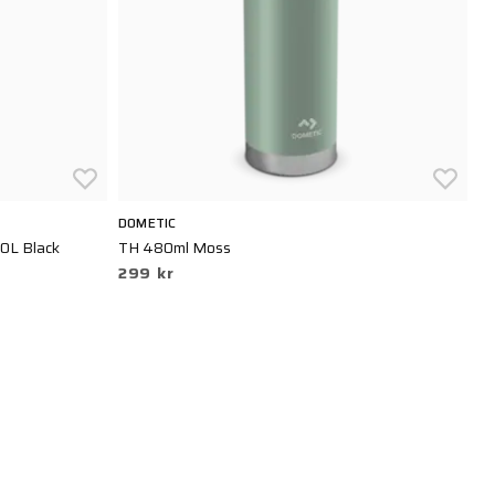
DOMETIC
D
.0L Black
TH 480ml Moss
D
299 kr
3