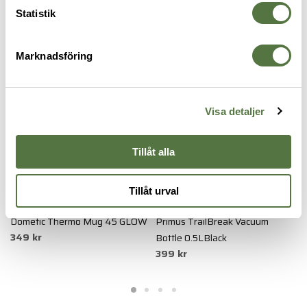
Statistik
TERMOSAR
Marknadsföring
Visa detaljer
Tillåt alla
Tillåt urval
DOMETIC
PRIMUS
P
Dometic Thermo Mug 45 GLOW
Primus TrailBreak Vacuum
P
349 kr
Bottle 0.5LBlack
B
399 kr
3