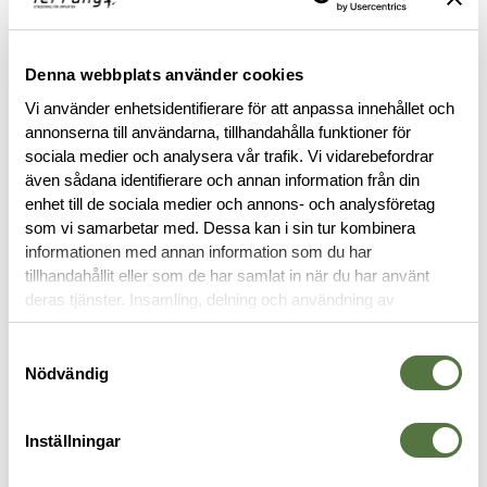
Denna webbplats använder cookies
Vi använder enhetsidentifierare för att anpassa innehållet och
annonserna till användarna, tillhandahålla funktioner för
sociala medier och analysera vår trafik. Vi vidarebefordrar
även sådana identifierare och annan information från din
enhet till de sociala medier och annons- och analysföretag
som vi samarbetar med. Dessa kan i sin tur kombinera
BESKRIVNING
informationen med annan information som du har
tillhandahållit eller som de har samlat in när du har använt
SPECIFIKATIONER
deras tjänster. Insamling, delning och användning av
personuppgifter kan användas för personalisering av
annonser. Läs mer om
Google's Privacy Terms
.
Samtyckesval
RECENSIONER
Nödvändig
OM VARUMÄRKET
Inställningar