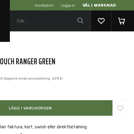
VÄLJ MARKNAD
Kundtjänst
Logga in
POUCH RANGER GREEN
30 dagarna innan prissänkning:
229 kr
LÄGG I VARUKORGEN
an faktura, kort, swish eller direktbetalning