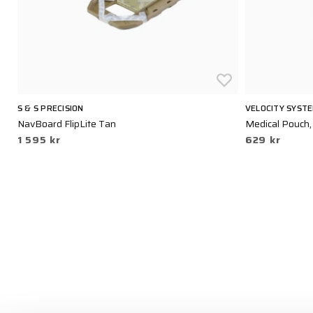
S & S PRECISION
VELOCITY SYST
NavBoard FlipLite Tan
Medical Pouch,
1 595 kr
629 kr