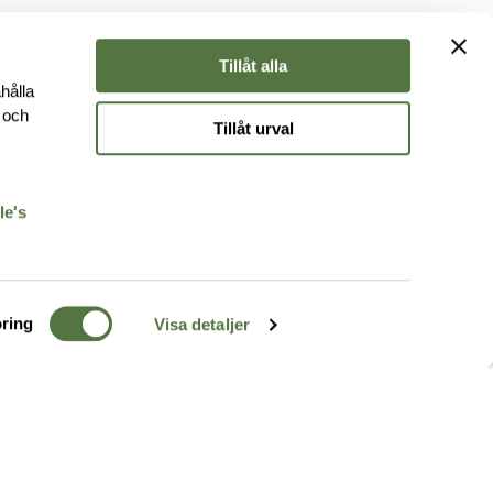
Tillåt alla
hålla
e och
Tillåt urval
r
le's
ring
Visa detaljer
TERRÄNG
FÖLJ OSS