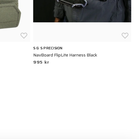
S & S PRECISION
SN
NavBoard FlipLite Harness Black
Oy
995 kr
4