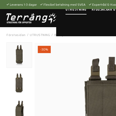
Leverans 1-3 dagar
Flexibel betalning med SVEA
Expertråd & Kval
UTRUSTNING
RYGGSÄCKAR &
Förstasidan
/
UTRUSTNING
/
Bärsystem
/
Fickor & hållare
/
Flex F
-30%