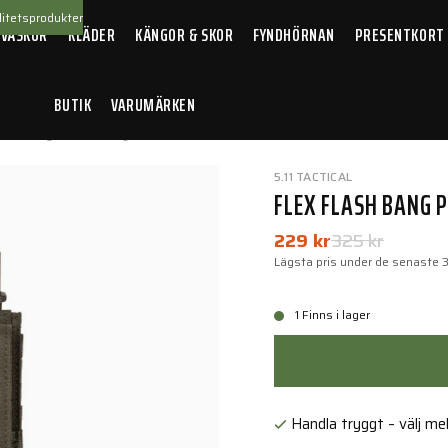
itetsprodukter
 VÄSKOR
KLÄDER
KÄNGOR & SKOR
FYNDHÖRNAN
PRESENTKORT
BUTIK
VARUMÄRKEN
lash Bang Pouch Ranger Green
5.11 TACTICAL
FLEX FLASH BANG 
229 kr
325 kr
Lägsta pris under de senaste 
1 Finns i lager
Handla tryggt – välj mell