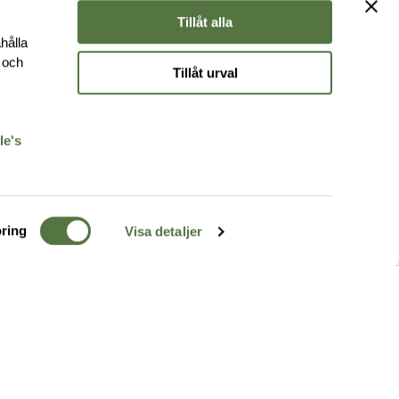
Tillåt alla
hålla
e och
Tillåt urval
r
le's
ring
Visa detaljer
TERRÄNG
FÖLJ OSS
ss