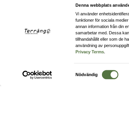
Denna webbplats använde
Vi använder enhetsidentifiera
funktioner för sociala medier
annan information från din e
samarbetar med. Dessa kan 
tillhandahållit eller som de 
användning av personuppgif
Privacy Terms
.
Samtyckesval
Nödvändig
Hos oss hittar du produkter av högsta kvalitet från ledande