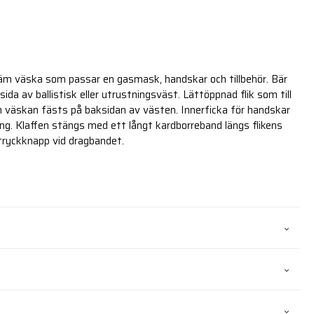
m väska som passar en gasmask, handskar och tillbehör. Bär
ida av ballistisk eller utrustningsväst. Lättöppnad flik som till
väskan fästs på baksidan av västen. Innerficka för handskar
g. Klaffen stängs med ett långt kardborreband längs flikens
tryckknapp vid dragbandet.