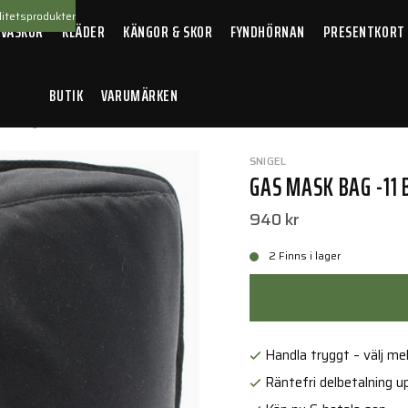
itetsprodukter
 VÄSKOR
KLÄDER
KÄNGOR & SKOR
FYNDHÖRNAN
PRESENTKORT
BUTIK
VARUMÄRKEN
sk Bag -11 Black
SNIGEL
GAS MASK BAG -11 
940 kr
2 Finns i lager
Handla tryggt – välj mell
Räntefri delbetalning up