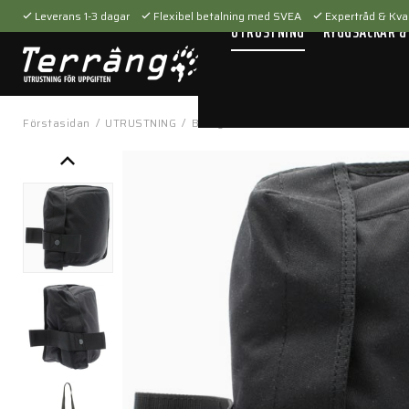
Leverans 1-3 dagar
Flexibel betalning med SVEA
Expertråd & Kval
UTRUSTNING
RYGGSÄCKAR &
Förstasidan
/
UTRUSTNING
/
Bärsystem
/
Fickor & hållare
/
Gas Ma