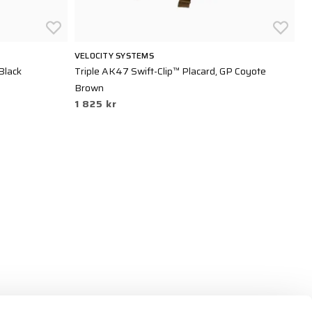
VELOCITY SYSTEMS
TA
Black
Triple AK47 Swift-Clip™ Placard, GP Coyote
Ta
2
Brown
1 825 kr