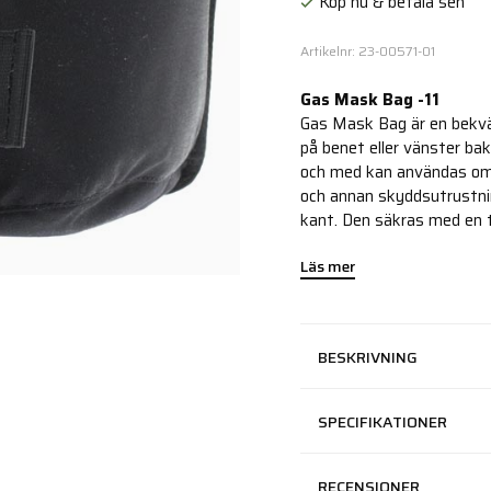
Köp nu & betala sen
Artikelnr: 23-00571-01
Gas Mask Bag -11
Gas Mask Bag är en bekvä
på benet eller vänster baks
och med kan användas om 
och annan skyddsutrustnin
kant. Den säkras med en 
Läs mer
BESKRIVNING
SPECIFIKATIONER
RECENSIONER