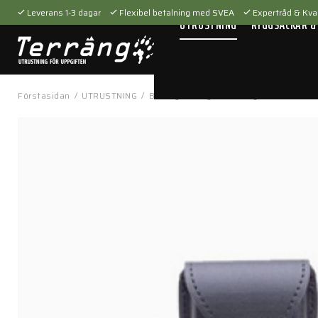
Leverans 1-3 dagar
Flexibel betalning med SVEA
Expertråd & Kval
UTRUSTNING
RYGGSÄCKAR &
Förstasidan
/
UTRUSTNING
/
Batong & fängsel
/
Fängselhållare
/
H