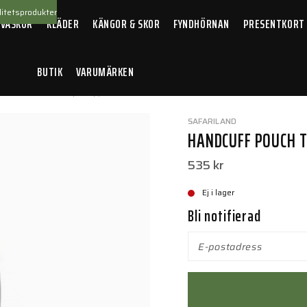
itetsprodukter
 VÄSKOR
KLÄDER
KÄNGOR & SKOR
FYNDHÖRNAN
PRESENTKORT
BUTIK
VARUMÄRKEN
andcuff Pouch Top Flap, 6004/6005 Black
SAFARILAND
HANDCUFF POUCH T
535 kr
Ej i lager
Bli notifierad