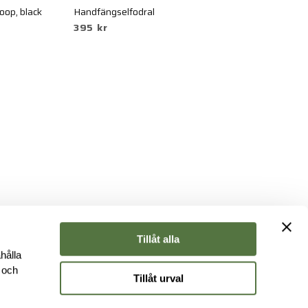
loop, black
Handfängselfodral
Ha
395 kr
3
Tillåt alla
hålla
e och
Tillåt urval
r