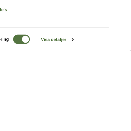
le's
ring
Visa detaljer
TERRÄNG
FÖLJ OSS
ss
k
r & Inspiration
arhet
a tjänster