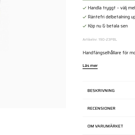
Handla tryggt – välj mell
Räntefri delbetalning up
Köp nu & betala sen
Artikelnr: 190-23PBL
Handfängselhållare för mo
Läs mer
BESKRIVNING
RECENSIONER
OM VARUMÄRKET