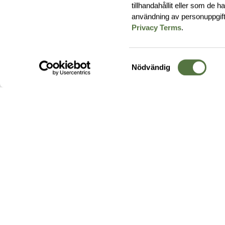
tillhandahållit eller som de 
användning av personuppgif
Privacy Terms
.
Samtyckesval
Nödvändig
Hos oss hittar du produkter av högsta kvalitet från ledande
leverantörer i branschen. I vårt utbud hittar du allt ifrån
kängor,
ryggsäckar
och skalplagg till
utrustning
för fält, sjukvård, övnin
och
vapentillbehör
, för att bara nämna ett urval av våra drygt
20 000 produkter.