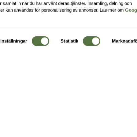
har samlat in när du har använt deras tjänster. Insamling, delning och
ter kan användas för personalisering av annonser. Läs mer om
Goog
Inställningar
Statistik
Marknadsfö
KUNDTJÄNST
OM 
Ångra order
Om o
Företagskund
Buti
g
Kontakta oss
Guide
Köpvillkor
Hållb
Personuppgiftspolicy
Ledig