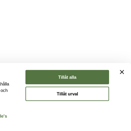
Tillåt alla
hålla
e och
Tillåt urval
r
le's