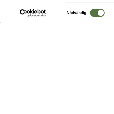
Samtyckesval
Nödvändig
Hos oss hittar du produkter av högsta kvalitet från ledande
leverantörer i branschen. I vårt utbud hittar du allt ifrån
kängor,
ryggsäckar
och skalplagg till
utrustning
för fält, sjukvård, övnin
och
vapentillbehör
, för att bara nämna ett urval av våra drygt
20 000 produkter.