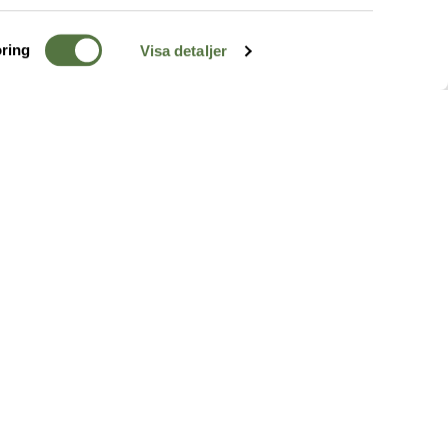
ring
Visa detaljer
TERRÄNG
FÖLJ OSS
ss
k
r & Inspiration
arhet
a tjänster