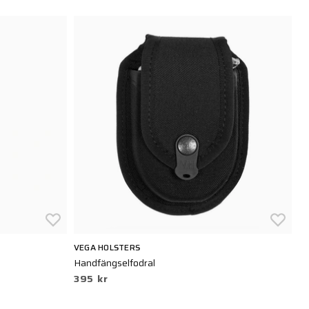
VEGA HOLSTERS
SN
Handfängselfodral
Ha
395 kr
2