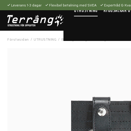
Leverans 1-3 dagar
Flexibel betalning med SVEA
Expertråd & Kval
UTRUSTNING
RYGGSÄCKAR &
Förstasidan
/
UTRUSTNING
/
Batong & fängsel
/
Fängselhållare
/
H