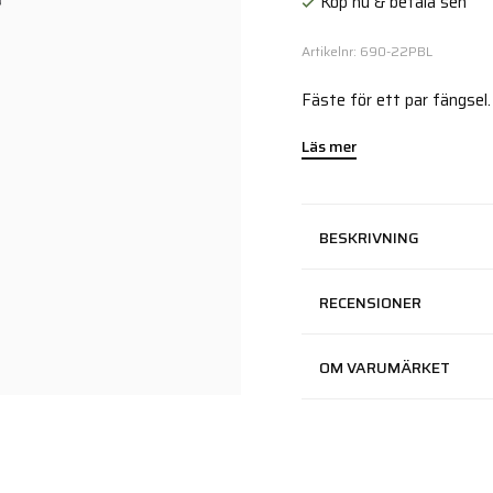
Köp nu & betala sen
Artikelnr: 690-22PBL
Fäste för ett par fängsel.
Läs mer
BESKRIVNING
RECENSIONER
OM VARUMÄRKET