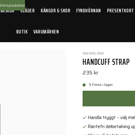
itetsprodukter
 VÄSKOR
KLÄDER
KÄNGOR & SKOR
FYNDHÖRNAN
PRESENTKORT
BUTIK
VARUMÄRKEN
andcuff Strap
SAFARILAND
HANDCUFF STRAP
235 kr
5 Finns i lager
Handla tryggt – välj mell
Räntefri delbetalning up