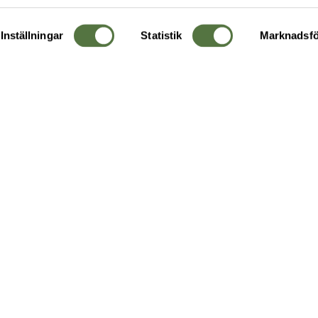
Inställningar
Statistik
Marknadsfö
KUNDTJÄNST
OM 
Ångra order
Om o
Företagskund
Buti
g
Kontakta oss
Guide
Köpvillkor
Hållb
Personuppgiftspolicy
Ledig
Returer & byten
FAQ - Vanliga frågor