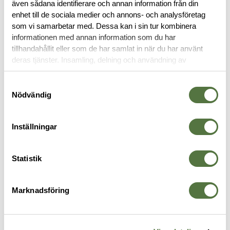
även sådana identifierare och annan information från din
RECENSIONER
enhet till de sociala medier och annons- och analysföretag
som vi samarbetar med. Dessa kan i sin tur kombinera
OM VARUMÄRKET
informationen med annan information som du har
tillhandahållit eller som de har samlat in när du har använt
deras tjänster. Insamling, delning och användning av
personuppgifter kan användas för personalisering av
FÄNGSELHÅLLARE
annonser. Läs mer om
Google's Privacy Terms
.
Samtyckesval
Nödvändig
Inställningar
Statistik
Marknadsföring
SAFARILAND
VEGA HOLSTERS
S