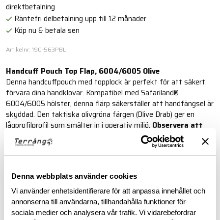
direktbetalning
Räntefri delbetalning upp till 12 månader
Köp nu & betala sen
Artikelnr: 190-563PBL
Handcuff Pouch Top Flap, 6004/6005 Olive
Denna handcuffpouch med topplock är perfekt för att säkert
förvara dina handklovar. Kompatibel med Safariland®
6004/6005 hölster, denna flärp säkerställer att handfängsel är
skyddad. Den taktiska olivgröna färgen (Olive Drab) ger en
lågprofilprofil som smälter in i operativ miljö.
Observera att
färgen är Olive och bilden endast är referens.
Läs mer
Denna webbplats använder cookies
Vi använder enhetsidentifierare för att anpassa innehållet och
BESKRIVNING
annonserna till användarna, tillhandahålla funktioner för
sociala medier och analysera vår trafik. Vi vidarebefordrar