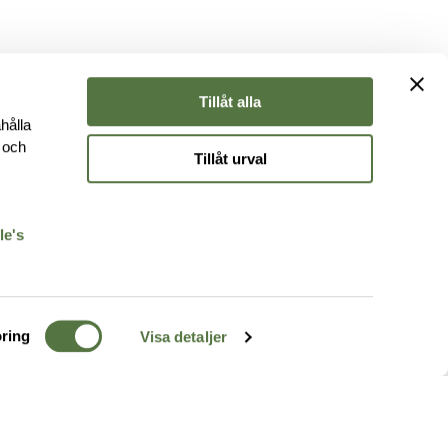
Tillåt alla
hålla
e och
Tillåt urval
r
le's
ring
Visa detaljer