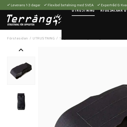
Leverans 1-3 dagar
Flexibel betalning med SVEA
Expertråd & Kval
UTRUSTNING
RYGGSÄCKAR &
Förstasidan
/
UTRUSTNING
/
Skytteutrustning
/
Magasinfickor
/
He