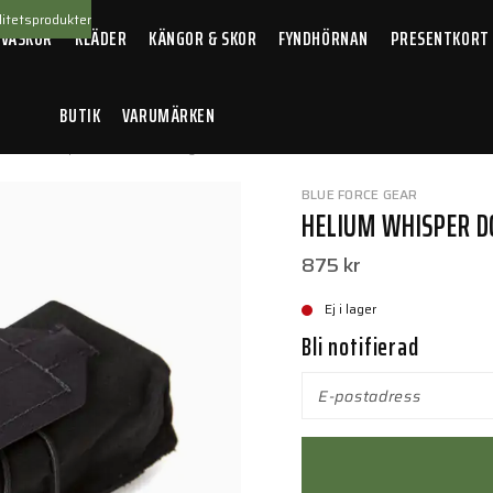
itetsprodukter
 VÄSKOR
KLÄDER
KÄNGOR & SKOR
FYNDHÖRNAN
PRESENTKORT
BUTIK
VARUMÄRKEN
lium Whisper Double M4 Magazine Pouch Black
BLUE FORCE GEAR
HELIUM WHISPER D
875 kr
Ej i lager
Bli notifierad