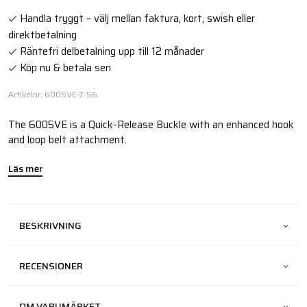
Handla tryggt – välj mellan faktura, kort, swish eller
direktbetalning
Räntefri delbetalning upp till 12 månader
Köp nu & betala sen
Artikelnr: 6005VE-7-56
The 6005VE is a Quick-Release Buckle with an enhanced hook
and loop belt attachment.
Läs mer
BESKRIVNING
RECENSIONER
OM VARUMÄRKET