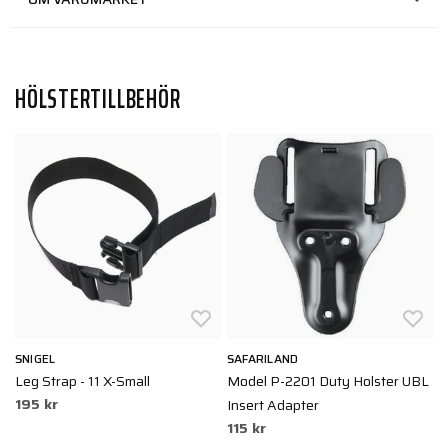
HÖLSTERTILLBEHÖR
SNIGEL
SAFARILAND
S
e
Leg Strap - 11 X-Small
Model P-2201 Duty Holster UBL
C
195 kr
Insert Adapter
B
115 kr
2