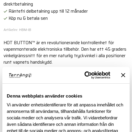
direktbetalning
Räntefri delbetalning upp till 12 månader
Köp nu & betala sen
Artikelnr: HBM-IB
HOT BUTTON™ är en revolutionerande kontrollenhet för
vapenmonterade elektroniska tillbehör. Den har ett 45 graders
vinkelgränssnitt för en mer naturlig tryckvinkel i alla positioner
runt vapnets handskydd.
Läs mer
Denna webbplats använder cookies
BESKRIVNING
Vi använder enhetsidentifierare för att anpassa innehållet och
annonserna till användarna, tillhandahålla funktioner för
RECENSIONER
sociala medier och analysera vår trafik. Vi vidarebefordrar
även sådana identifierare och annan information från din
enhet till de sociala medier och annons- och analysföretag