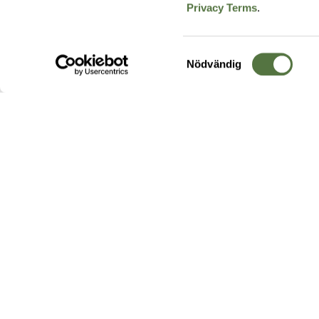
Privacy Terms
.
Samtyckesval
Nödvändig
Hos oss hittar du produkter av högsta kvalitet från ledande
leverantörer i branschen. I vårt utbud hittar du allt ifrån
kängor,
ryggsäckar
och skalplagg till
utrustning
för fält, sjukvård, övnin
och
vapentillbehör
, för att bara nämna ett urval av våra drygt
20 000 produkter.