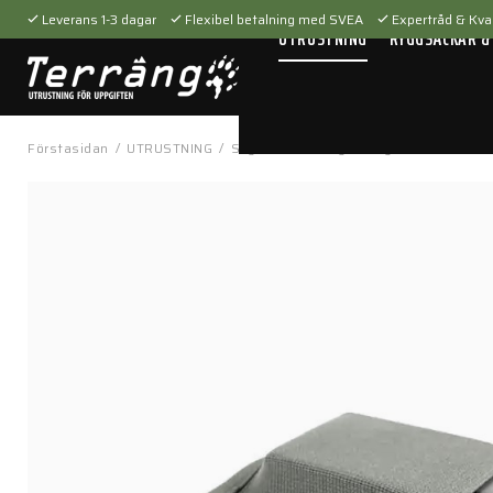
Leverans 1-3 dagar
Flexibel betalning med SVEA
Expertråd & Kval
UTRUSTNING
RYGGSÄCKAR &
Förstasidan
/
UTRUSTNING
/
Skytteutrustning
/
Magasinfickor
/
HW