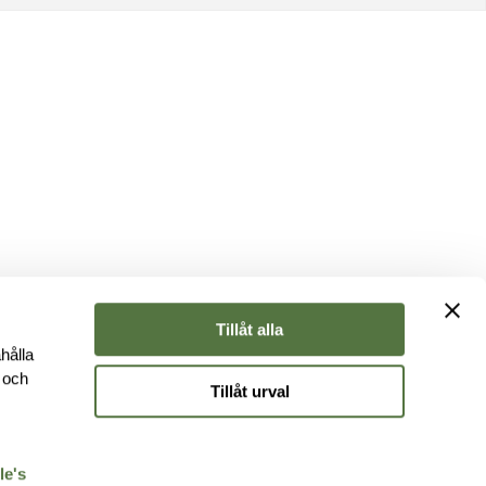
Tillåt alla
hålla
e och
Tillåt urval
r
le's