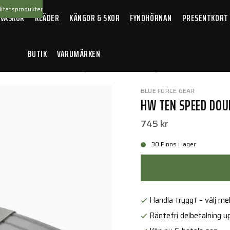
itetsprodukter
 VÄSKOR
KLÄDER
KÄNGOR & SKOR
FYNDHÖRNAN
PRESENTKORT
BUTIK
VARUMÄRKEN
 Ten Speed Double M4 Magazine Pouch Wolf Grey
BLUE FORCE GEAR
HW TEN SPEED DOU
745 kr
30 Finns i lager
Handla tryggt – välj mell
Räntefri delbetalning up