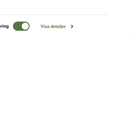
ring
Visa detaljer
TERRÄNG
FÖLJ OSS
ss
k
r & Inspiration
arhet
a tjänster