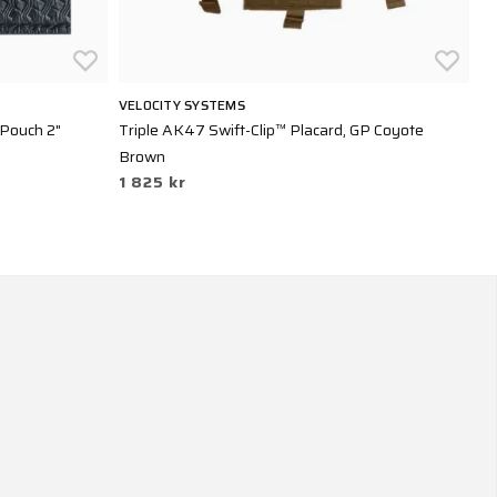
VELOCITY SYSTEMS
HA
 Pouch 2"
Triple AK47 Swift-Clip™ Placard, GP Coyote
Do
1 
Brown
1 825 kr