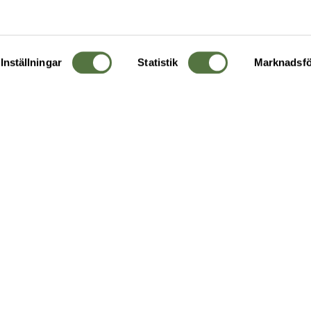
Inställningar
Statistik
Marknadsfö
KUNDTJÄNST
OM 
Ångra order
Om o
Företagskund
Buti
g
Kontakta oss
Guide
Köpvillkor
Hållb
Personuppgiftspolicy
Ledig
Returer & byten