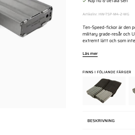
Köp nu & betala sen
Artikelnr: HW-TSP-M4-2-WG
Ten-Speed-fickor är den p
military grade-resår och
extremt lätt och som inte 
Läs mer
FINNS I FÖLJANDE FÄRGER
BESKRIVNING