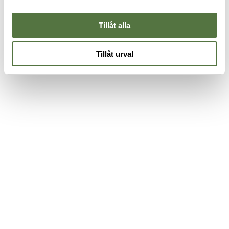
845 kr
395 kr
1
Tillåt alla
Tillåt urval