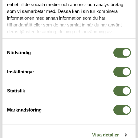
enhet till de sociala medier och annons- och analysföretag
som vi samarbetar med. Dessa kan i sin tur kombinera
OM VARUMÄRKET
informationen med annan information som du har
tillhandahållit eller som de har samlat in när du har använt
deras tjänster. Insamling, delning och användning av
personuppgifter kan användas för personalisering av
FÄLLKNIVAR
annonser. Läs mer om
Google's Privacy Terms
.
Samtyckesval
Nödvändig
Inställningar
Statistik
Marknadsföring
GERBER
5.11 TACTICAL
L
Gerber Scout
Icarus DP Mini Black
F
Visa detaljer