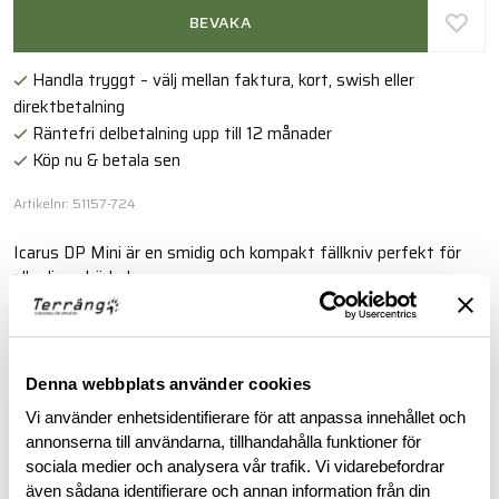
BEVAKA
Handla tryggt – välj mellan faktura, kort, swish eller
direktbetalning
Räntefri delbetalning upp till 12 månader
Köp nu & betala sen
Artikelnr: 51157-724
Icarus DP Mini är en smidig och kompakt fällkniv perfekt för
alla dina skärbehov.
Läs mer
Denna webbplats använder cookies
BESKRIVNING
Vi använder enhetsidentifierare för att anpassa innehållet och
annonserna till användarna, tillhandahålla funktioner för
sociala medier och analysera vår trafik. Vi vidarebefordrar
RECENSIONER
även sådana identifierare och annan information från din