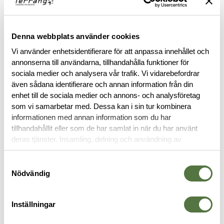
Denna webbplats använder cookies
Vi använder enhetsidentifierare för att anpassa innehållet och
annonserna till användarna, tillhandahålla funktioner för
sociala medier och analysera vår trafik. Vi vidarebefordrar
även sådana identifierare och annan information från din
enhet till de sociala medier och annons- och analysföretag
som vi samarbetar med. Dessa kan i sin tur kombinera
informationen med annan information som du har
BESKRIVNING
tillhandahållit eller som de har samlat in när du har använt
deras tjänster. Insamling, delning och användning av
RECENSIONER
personuppgifter kan användas för personalisering av
annonser. Läs mer om
Google's Privacy Terms
.
Samtyckesval
Nödvändig
OM VARUMÄRKET
Inställningar