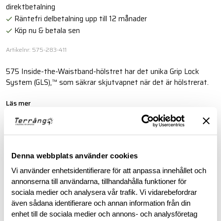
direktbetalning
Räntefri delbetalning upp till 12 månader
Köp nu & betala sen
Artikelnr: 575-283-411
575 Inside-the-Waistband-hölstret har det unika Grip Lock
System (GLS),™ som säkrar skjutvapnet när det är hölstrerat.
Läs mer
BESKRIVNING
Denna webbplats använder cookies
Vi använder enhetsidentifierare för att anpassa innehållet och
RECENSIONER
annonserna till användarna, tillhandahålla funktioner för
sociala medier och analysera vår trafik. Vi vidarebefordrar
OM VARUMÄRKET
även sådana identifierare och annan information från din
enhet till de sociala medier och annons- och analysföretag