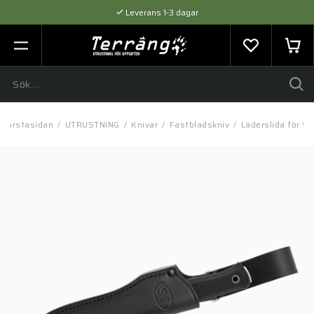
Leverans 1-3 dagar
Flexibel betalning med SVEA
Expertråd & Kvalitetsprodukter
Förstasidan
/
UTRUSTNING
/
Knivar
/
Fastbladskniv
/
Läderslida för S