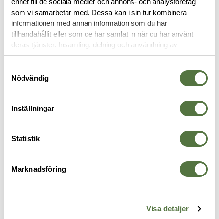
enhet till de sociala medier och annons- och analysföretag
OM VARUMÄRKET
som vi samarbetar med. Dessa kan i sin tur kombinera
informationen med annan information som du har
tillhandahållit eller som de har samlat in när du har använt
deras tjänster. Insamling, delning och användning av
FASTBLADSKNIV
personuppgifter kan användas för personalisering av
annonser. Läs mer om
Google's Privacy Terms
.
Samtyckesval
Nödvändig
Inställningar
Statistik
Marknadsföring
FÄLLKNIVEN
GERBER
F
A1, Svart, Zytelslida
Fuse fällkniv grön
A
2 985 kr
535 kr
5
Visa detaljer