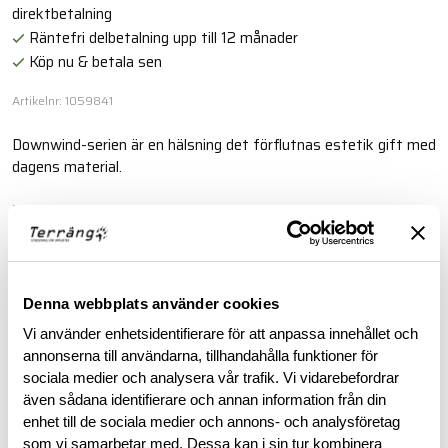
direktbetalning
Räntefri delbetalning upp till 12 månader
Köp nu & betala sen
Artikelnr: 1059841
Downwind-serien är en hälsning det förflutnas estetik gift med
dagens material.
Läs mer
BESKRIVNING
Denna webbplats använder cookies
Vi använder enhetsidentifierare för att anpassa innehållet och
RECENSIONER
annonserna till användarna, tillhandahålla funktioner för
sociala medier och analysera vår trafik. Vi vidarebefordrar
även sådana identifierare och annan information från din
OM VARUMÄRKET
enhet till de sociala medier och annons- och analysföretag
som vi samarbetar med. Dessa kan i sin tur kombinera