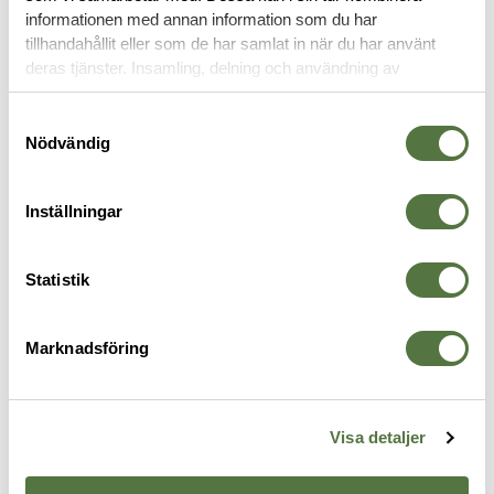
informationen med annan information som du har
tillhandahållit eller som de har samlat in när du har använt
FASTBLADSKNIV
deras tjänster. Insamling, delning och användning av
personuppgifter kan användas för personalisering av
annonser. Läs mer om
Google's Privacy Terms
.
Samtyckesval
Nödvändig
Inställningar
Statistik
Marknadsföring
GERBER
GERBER
F
Ultimate Survival SE FSG kniv
Gator Gut Hook
S
899 kr
745 kr
Z
4
Visa detaljer