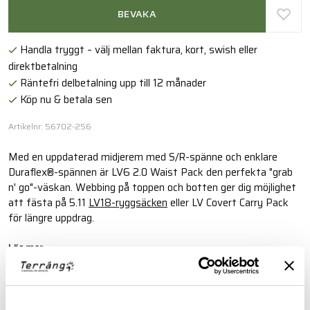
BEVAKA
Handla tryggt – välj mellan faktura, kort, swish eller
direktbetalning
Räntefri delbetalning upp till 12 månader
Köp nu & betala sen
Artikelnr: 56702-256
Med en uppdaterad midjerem med S/R-spänne och enklare
Duraflex®-spännen är LV6 2.0 Waist Pack den perfekta "grab
n' go"-väskan. Webbing på toppen och botten ger dig möjlighet
att fästa på 5.11
LV18-ryggsäcken
eller LV Covert Carry Pack
för längre uppdrag.
Läs mer
FINNS I FÖLJANDE FÄRGER