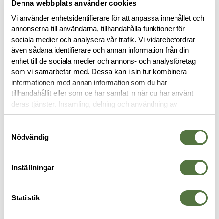
Denna webbplats använder cookies
Vi använder enhetsidentifierare för att anpassa innehållet och
annonserna till användarna, tillhandahålla funktioner för
sociala medier och analysera vår trafik. Vi vidarebefordrar
även sådana identifierare och annan information från din
BESKRIVNING
enhet till de sociala medier och annons- och analysföretag
som vi samarbetar med. Dessa kan i sin tur kombinera
SPECIFIKATIONER
informationen med annan information som du har
tillhandahållit eller som de har samlat in när du har använt
deras tjänster. Insamling, delning och användning av
RECENSIONER
personuppgifter kan användas för personalisering av
annonser. Läs mer om
Google's Privacy Terms
.
Samtyckesval
Nödvändig
OM VARUMÄRKET
Inställningar
AXELVÄSKOR
Statistik
-30%