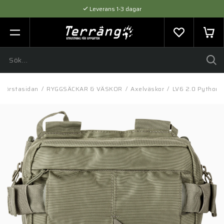
Leverans 1-3 dagar
Flexibel betalning med SVEA
Expertråd & Kvalitetsprodukter
Förstasidan
/
RYGGSÄCKAR & VÄSKOR
/
Axelväskor
/
LV6 2.0 Python