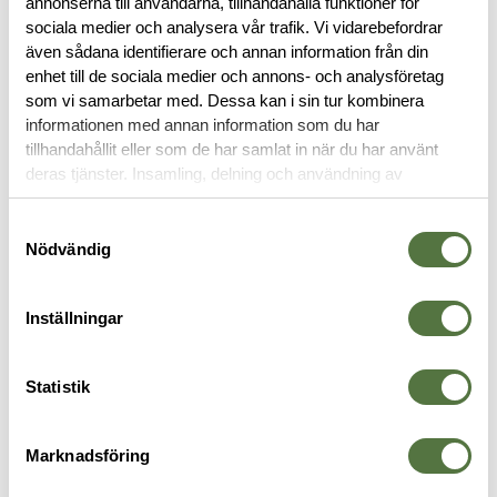
annonserna till användarna, tillhandahålla funktioner för
sociala medier och analysera vår trafik. Vi vidarebefordrar
OM VARUMÄRKET
även sådana identifierare och annan information från din
enhet till de sociala medier och annons- och analysföretag
som vi samarbetar med. Dessa kan i sin tur kombinera
informationen med annan information som du har
HJÄLMAR
tillhandahållit eller som de har samlat in när du har använt
deras tjänster. Insamling, delning och användning av
personuppgifter kan användas för personalisering av
-50%
annonser. Läs mer om
Google's Privacy Terms
.
Samtyckesval
Nödvändig
Inställningar
Statistik
UNITY TACTICAL
TEAM WENDY
U
-
MARK 2.0 - FDE
M-216 Tactical Ski Helmet, Size
S
Marknadsföring
1 475 kr
1
L, MultiCam®