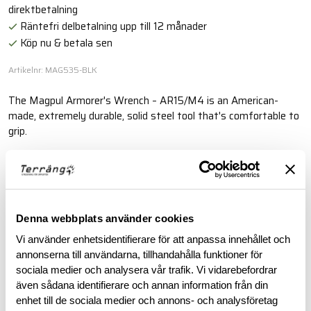
direktbetalning
Räntefri delbetalning upp till 12 månader
Köp nu & betala sen
Artikelnr: MAG535-BLK
The Magpul Armorer's Wrench – AR15/M4 is an American-
made, extremely durable, solid steel tool that's comfortable to
grip.
Läs mer
BESKRIVNING
Denna webbplats använder cookies
Vi använder enhetsidentifierare för att anpassa innehållet och
annonserna till användarna, tillhandahålla funktioner för
RECENSIONER
sociala medier och analysera vår trafik. Vi vidarebefordrar
även sådana identifierare och annan information från din
OM VARUMÄRKET
enhet till de sociala medier och annons- och analysföretag