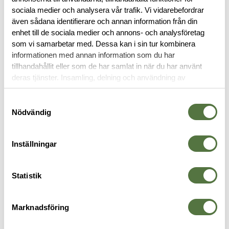
sociala medier och analysera vår trafik. Vi vidarebefordrar
BESKRIVNING
även sådana identifierare och annan information från din
enhet till de sociala medier och annons- och analysföretag
RECENSIONER
som vi samarbetar med. Dessa kan i sin tur kombinera
informationen med annan information som du har
tillhandahållit eller som de har samlat in när du har använt
OM VARUMÄRKET
deras tjänster. Insamling, delning och användning av
personuppgifter kan användas för personalisering av
annonser. Läs mer om
Google's Privacy Terms
.
Samtyckesval
Nödvändig
VAPENTILLBEHÖR
Inställningar
Statistik
Marknadsföring