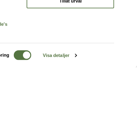
Tillåt urval
r
le's
ring
Visa detaljer
TERRÄNG
FÖLJ OSS
ss
k
r & Inspiration