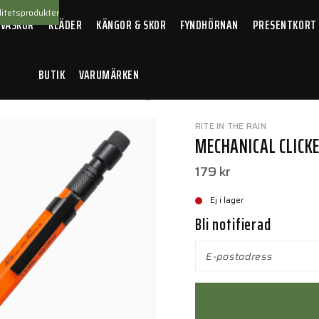
itetsprodukter
 VÄSKOR
KLÄDER
KÄNGOR & SKOR
FYNDHÖRNAN
PRESENTKORT
BUTIK
VARUMÄRKEN
/
Mechanical Clicker Pencil - Orange w/ Dark Lead
RITE IN THE RAIN
MECHANICAL CLICKE
179 kr
Ej i lager
Bli notifierad