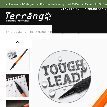
Leverans 1-3 dagar
Flexibel betalning med SVEA
Expertråd & Kval
UTRUSTNING
RYGGSÄCKAR &
Förstasidan
/
UTRUSTNING
/
Personlig utrustning
/
Block & Pennor