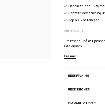
Handla tryggt – välj mell
Räntefri delbetalning up
Köp nu & betala sen
Artikelnr: OR13
Tröttnar du på att pennan
inte ensam.
Läs mer
BESKRIVNING
RECENSIONER
OM VARUMÄRKET