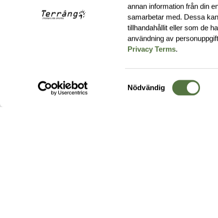
annan information från din e
samarbetar med. Dessa kan 
tillhandahållit eller som de 
användning av personuppgif
Privacy Terms
.
Samtyckesval
Nödvändig
Hos oss hittar du produkter av högsta kvalitet från ledande
leverantörer i branschen. I vårt utbud hittar du allt ifrån
kängor,
ryggsäckar
och skalplagg till
utrustning
för fält, sjukvård, övnin
och
vapentillbehör
, för att bara nämna ett urval av våra drygt