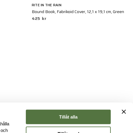
RITE IN THE RAIN
RI
Bound Book, Fabrikoid Cover, 12,1 x 19,1 cm, Green
Bo
425 kr
5
Tillåt alla
hålla
e och