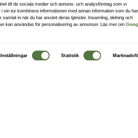
nhet till de sociala medier och annons- och analysföretag som vi
i sin tur kombinera informationen med annan information som du ha
har samlat in när du har använt deras tjänster. Insamling, delning och
ter kan användas för personalisering av annonser. Läs mer om
Goog
Inställningar
Statistik
Marknadsfö
KUNDTJÄNST
OM 
Ångra order
Om o
Företagskund
Buti
g
Kontakta oss
Guide