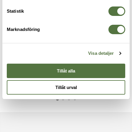
Statistik
Marknadsföring
Visa detaljer
SNIGEL
TASMANIAN TIGER
B
40L insatsvägg -10
Tac Pouch 6 Olive
H
Tillåt alla
855 kr
425 kr
G
6
Tillåt urval