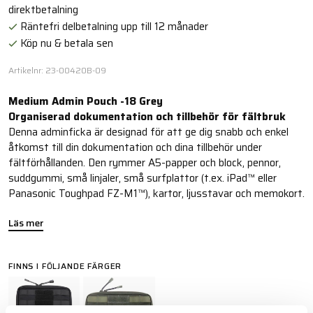
direktbetalning
Räntefri delbetalning upp till 12 månader
Köp nu & betala sen
Artikelnr: 23-00420B-09
Medium Admin Pouch -18 Grey
Organiserad dokumentation och tillbehör för fältbruk
Denna adminficka är designad för att ge dig snabb och enkel
åtkomst till din dokumentation och dina tillbehör under
fältförhållanden. Den rymmer A5-papper och block, pennor,
suddgummi, små linjaler, små surfplattor (t.ex. iPad™ eller
Panasonic Toughpad FZ-M1™), kartor, ljusstavar och memokort.
Läs mer
FINNS I FÖLJANDE FÄRGER