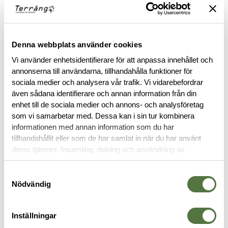
Denna webbplats använder cookies
BESKRIVNING
Vi använder enhetsidentifierare för att anpassa innehållet och
annonserna till användarna, tillhandahålla funktioner för
sociala medier och analysera vår trafik. Vi vidarebefordrar
SPECIFIKATIONER
även sådana identifierare och annan information från din
enhet till de sociala medier och annons- och analysföretag
RECENSIONER
som vi samarbetar med. Dessa kan i sin tur kombinera
informationen med annan information som du har
tillhandahållit eller som de har samlat in när du har använt
OM VARUMÄRKET
deras tjänster. Insamling, delning och användning av
personuppgifter kan användas för personalisering av
annonser. Läs mer om
Google's Privacy Terms
.
Samtyckesval
Nödvändig
FICKOR & HÅLLARE
Inställningar