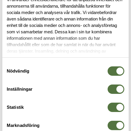
annonserna till användarna, tillhandahålla funktioner för
sociala medier och analysera vår trafik. Vi vidarebefordrar
OM VARUMÄRKET
även sådana identifierare och annan information från din
enhet till de sociala medier och annons- och analysföretag
som vi samarbetar med. Dessa kan i sin tur kombinera
informationen med annan information som du har
FICKOR & HÅLLARE
tillhandahållit eller som de har samlat in när du har använt
deras tjänster. Insamling, delning och användning av
personuppgifter kan användas för personalisering av
annonser. Läs mer om
Google's Privacy Terms
.
Samtyckesval
Nödvändig
Inställningar
Statistik
TASMANIAN TIGER
VELOCITY SYSTEMS
T
Marknadsföring
Tac Pouch 1 Black
Triple AK47 Swift-Clip™ Placard,
C