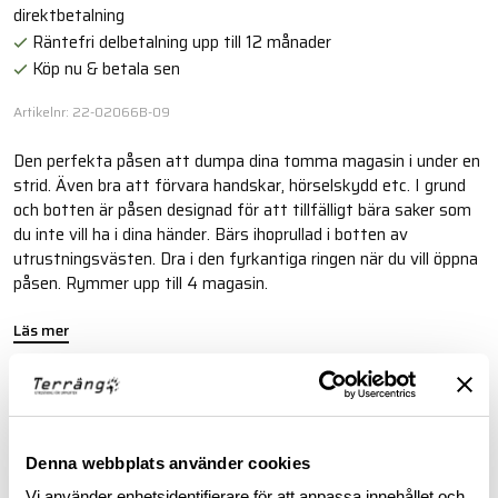
direktbetalning
Räntefri delbetalning upp till 12 månader
Köp nu & betala sen
Artikelnr: 22-02066B-09
Den perfekta påsen att dumpa dina tomma magasin i under en
strid. Även bra att förvara handskar, hörselskydd etc. I grund
och botten är påsen designad för att tillfälligt bära saker som
du inte vill ha i dina händer. Bärs ihoprullad i botten av
utrustningsvästen. Dra i den fyrkantiga ringen när du vill öppna
påsen. Rymmer upp till 4 magasin.
Läs mer
BESKRIVNING
Denna webbplats använder cookies
RECENSIONER
Vi använder enhetsidentifierare för att anpassa innehållet och