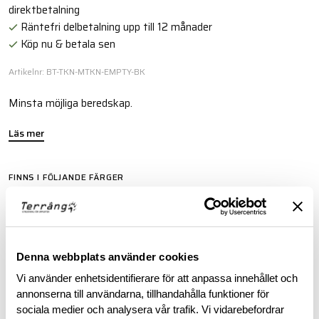
direktbetalning
Räntefri delbetalning upp till 12 månader
Köp nu & betala sen
Artikelnr: BT-TKN-MTKN-EMPTY-BK
Minsta möjliga beredskap.
Läs mer
FINNS I FÖLJANDE FÄRGER
Denna webbplats använder cookies
Vi använder enhetsidentifierare för att anpassa innehållet och
BESKRIVNING
annonserna till användarna, tillhandahålla funktioner för
sociala medier och analysera vår trafik. Vi vidarebefordrar