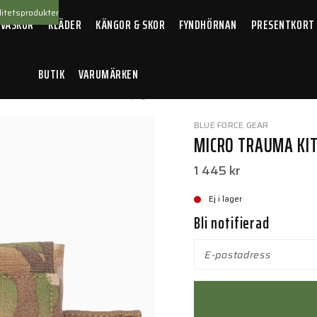
itetsprodukter
 VÄSKOR
KLÄDER
KÄNGOR & SKOR
FYNDHÖRNAN
PRESENTKORT
BUTIK
VARUMÄRKEN
Trauma Kit NOW Belt Mount Empty Multicam
BLUE FORCE GEAR
MICRO TRAUMA KI
1 445 kr
Ej i lager
Bli notifierad