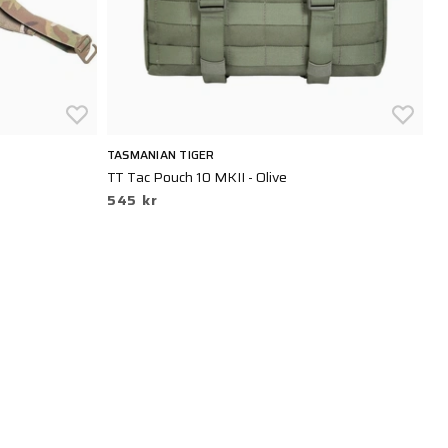
TASMANIAN TIGER
BL
TT Tac Pouch 10 MKII - Olive
He
545 kr
8