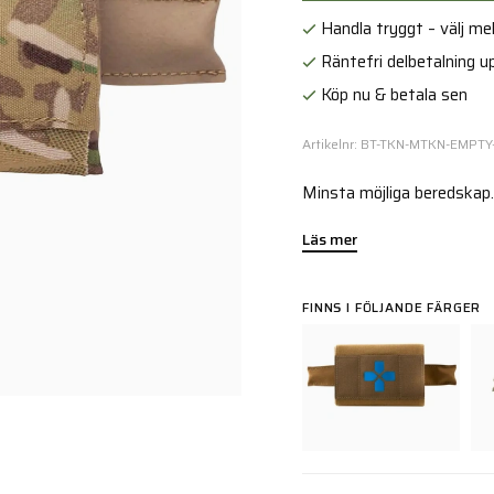
Handla tryggt – välj mell
Räntefri delbetalning up
Köp nu & betala sen
Artikelnr: BT-TKN-MTKN-EMPT
Minsta möjliga beredskap.
Läs mer
FINNS I FÖLJANDE FÄRGER