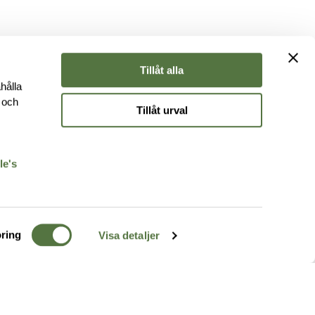
Tillåt alla
hålla
e och
Tillåt urval
r
le's
ring
Visa detaljer