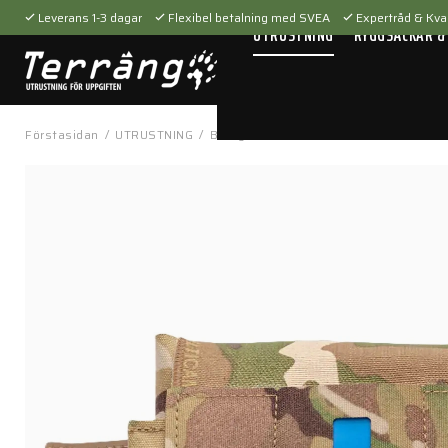
Leverans 1-3 dagar
Flexibel betalning med SVEA
Expertråd & Kval
UTRUSTNING
RYGGSÄCKAR &
Förstasidan
/
UTRUSTNING
/
Bärsystem
/
Fickor & hållare
/
Micro 